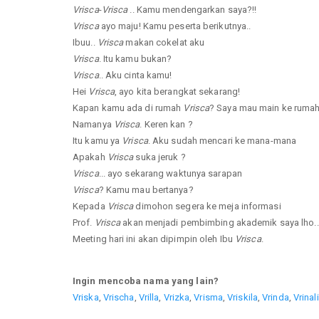
Vrisca
-
Vrisca
.. Kamu mendengarkan saya?!!
Vrisca
ayo maju! Kamu peserta berikutnya..
Ibuu..
Vrisca
makan cokelat aku
Vrisca
. Itu kamu bukan?
Vrisca
.. Aku cinta kamu!
Hei
Vrisca
, ayo kita berangkat sekarang!
Kapan kamu ada di rumah
Vrisca
? Saya mau main ke ruma
Namanya
Vrisca
. Keren kan ?
Itu kamu ya
Vrisca
. Aku sudah mencari ke mana-mana
Apakah
Vrisca
suka jeruk ?
Vrisca
... ayo sekarang waktunya sarapan
Vrisca
? Kamu mau bertanya?
Kepada
Vrisca
dimohon segera ke meja informasi
Prof.
Vrisca
akan menjadi pembimbing akademik saya lho..
Meeting hari ini akan dipimpin oleh Ibu
Vrisca
.
Ingin mencoba nama yang lain?
Vriska
,
Vrischa
,
Vrilla
,
Vrizka
,
Vrisma
,
Vriskila
,
Vrinda
,
Vrinal