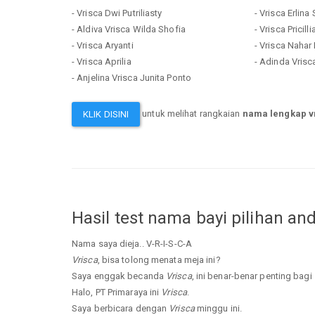
- Vrisca Dwi Putriliasty
- Vrisca Erlina 
- Aldiva Vrisca Wilda Shofia
- Vrisca Pricilli
- Vrisca Aryanti
- Vrisca Nahar P
- Vrisca Aprilia
- Adinda Vris
- Anjelina Vrisca Junita Ponto
untuk melihat rangkaian
nama lengkap v
KLIK DISINI
Hasil test nama bayi pilihan an
Nama saya dieja.. V-R-I-S-C-A
Vrisca
, bisa tolong menata meja ini?
Saya enggak becanda
Vrisca
, ini benar-benar penting bagi
Halo, PT Primaraya ini
Vrisca
.
Saya berbicara dengan
Vrisca
minggu ini.