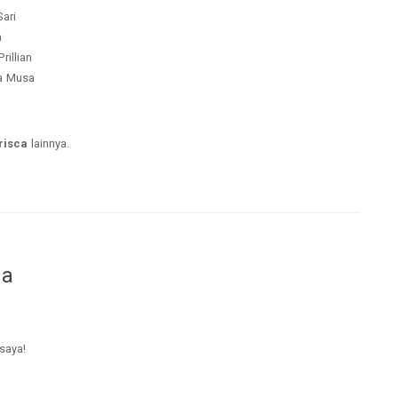
Sari
a
rillian
ca Musa
risca
lainnya.
da
 saya!