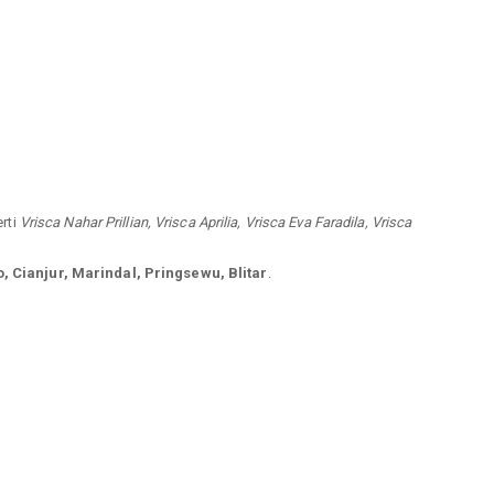
erti
Vrisca Nahar Prillian, Vrisca Aprilia, Vrisca Eva Faradila, Vrisca
, Cianjur, Marindal, Pringsewu, Blitar
.