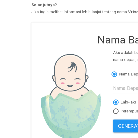
Selanjutnya?
Jika ingin melihat informasi lebih lanjut tentang nama
Vris
Nama Ba
Aku adalah b
nama depan, 
Nama Dep
Laki-laki
Perempu
GENERA