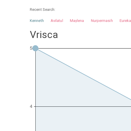
Recent Search:
Kenneth
Avilatul
Maylena
Nurpermasih
Eurek
Nurhilman
Pathin
Muhalis
Abdullah
Vrisca