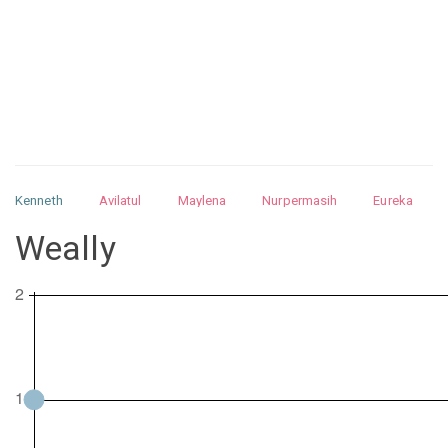
Kenneth
Avilatul
Maylena
Nurpermasih
Eureka
Julita
Matthew
Isabella
Arquelao
Kayla
Kayla
Weally
Nurhilman
Pathin
Muhalis
Abdullah