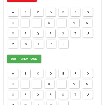
A
B
C
D
E
F
G
H
I
J
K
L
M
N
O
P
Q
R
S
T
U
V
W
X
Y
Z
BAYI PEREMPUAN
A
B
C
D
E
F
G
H
I
J
K
L
M
N
O
P
Q
R
S
T
U