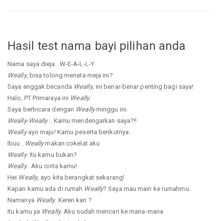
Hasil test nama bayi pilihan anda
Nama saya dieja.. W-E-A-L-L-Y
Weally
, bisa tolong menata meja ini?
Saya enggak becanda
Weally
, ini benar-benar penting bagi saya!
Halo, PT Primaraya ini
Weally
.
Saya berbicara dengan
Weally
minggu ini.
Weally
-
Weally
.. Kamu mendengarkan saya?!!
Weally
ayo maju! Kamu peserta berikutnya..
Ibuu..
Weally
makan cokelat aku
Weally
. Itu kamu bukan?
Weally
.. Aku cinta kamu!
Hei
Weally
, ayo kita berangkat sekarang!
Kapan kamu ada di rumah
Weally
? Saya mau main ke rumahmu.
Namanya
Weally
. Keren kan ?
Itu kamu ya
Weally
. Aku sudah mencari ke mana-mana