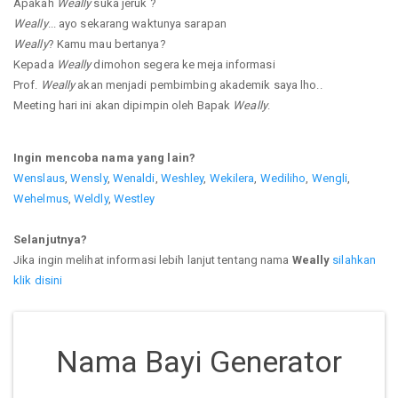
Apakah
Weally
suka jeruk ?
Weally
... ayo sekarang waktunya sarapan
Weally
? Kamu mau bertanya?
Kepada
Weally
dimohon segera ke meja informasi
Prof.
Weally
akan menjadi pembimbing akademik saya lho..
Meeting hari ini akan dipimpin oleh Bapak
Weally
.
Ingin mencoba nama yang lain?
Wenslaus
,
Wensly
,
Wenaldi
,
Weshley
,
Wekilera
,
Wediliho
,
Wengli
,
Wehelmus
,
Weldly
,
Westley
Selanjutnya?
Jika ingin melihat informasi lebih lanjut tentang nama
Weally
silahkan
klik disini
Nama Bayi Generator