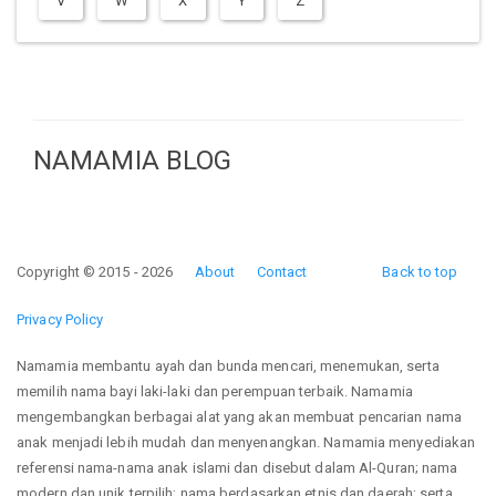
V
W
X
Y
Z
NAMAMIA BLOG
Copyright © 2015 - 2026
About
Contact
Back to top
Privacy Policy
Namamia membantu ayah dan bunda mencari, menemukan, serta
memilih nama bayi laki-laki dan perempuan terbaik. Namamia
mengembangkan berbagai alat yang akan membuat pencarian nama
anak menjadi lebih mudah dan menyenangkan. Namamia menyediakan
referensi nama-nama anak islami dan disebut dalam Al-Quran; nama
modern dan unik terpilih; nama berdasarkan etnis dan daerah; serta