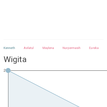
Kenneth
Avilatul
Maylena
Nurpermasih
Eureka
Julita
Matthew
Isabella
Arquelao
Kayla
Kayla
Wigita
Nurhilman
Pathin
Muhalis
Abdullah