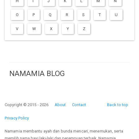
H
I
J
K
L
M
N
O
P
Q
R
S
T
U
V
W
X
Y
Z
NAMAMIA BLOG
Copyright © 2015 - 2026
About
Contact
Back to top
Privacy Policy
Namamia membantu ayah dan bunda mencari, menemukan, serta
memilih nama bayi laki-laki dan perempuan terbaik. Namamia