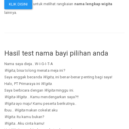
untuk melihat rangkaian
nama lengkap wigita
KLIK DISINI
lainnya.
Hasil test nama bayi pilihan anda
Nama saya dieja.. W-I-G-I-T-A
Wigita
, bisa tolong menata meja ini?
Saya enggak becanda
Wigita
, ini benar-benar penting bagi saya!
Halo, PT Primaraya ini
Wigita
.
Saya berbicara dengan
Wigita
minggu ini.
Wigita
-
Wigita
.. Kamu mendengarkan saya?!!
Wigita
ayo maju! Kamu peserta berikutnya..
Ibuu..
Wigita
makan cokelat aku
Wigita
. Itu kamu bukan?
Wigita
.. Aku cinta kamu!