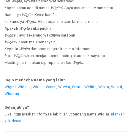
Hei
Wigita
, ayo kita berangkat sekarang!
Kapan kamu ada di rumah
Wigita
? Saya mau main ke rumahmu.
Namanya
Wigita
. Keren kan ?
Itu kamu ya
Wigita
. Aku sudah mencari ke mana-mana
Apakah
Wigita
suka jeruk ?
Wigita
... ayo sekarang waktunya sarapan
Wigita
? Kamu mau bertanya?
Kepada
Wigita
dimohon segera ke meja informasi
Prof.
Wigita
akan menjadi pembimbing akademik saya lho..
Meeting hari ini akan dipimpin oleh Ibu
Wigita
.
Ingin mencoba nama yang lain?
Wigati
,
Widatul
,
Widati
,
Winati
,
Wiwita
,
Wiyati
,
Widitia
,
Winita
,
Wiratri
,
Widatun
Selanjutnya?
Jika ingin melihat informasi lebih lanjut tentang nama
Wigita
silahkan
klik disini