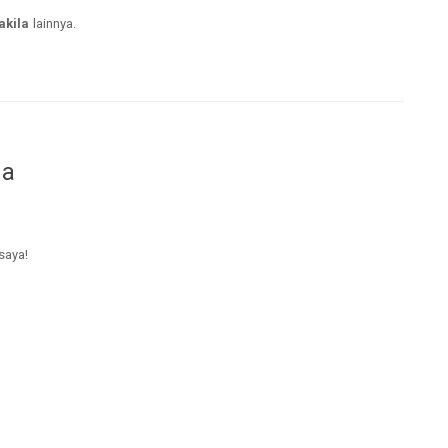
akila
lainnya.
da
saya!