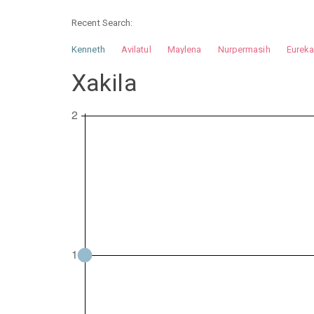
Recent Search:
Kenneth
Avilatul
Maylena
Nurpermasih
Eurek
Nurhilman
Pathin
Muhalis
Abdullah
Xakila