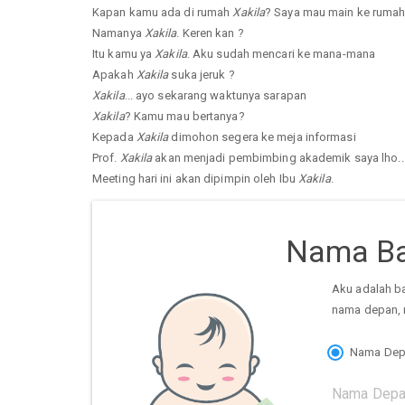
Kapan kamu ada di rumah
Xakila
? Saya mau main ke ruma
Namanya
Xakila
. Keren kan ?
Itu kamu ya
Xakila
. Aku sudah mencari ke mana-mana
Apakah
Xakila
suka jeruk ?
Xakila
... ayo sekarang waktunya sarapan
Xakila
? Kamu mau bertanya?
Kepada
Xakila
dimohon segera ke meja informasi
Prof.
Xakila
akan menjadi pembimbing akademik saya lho..
Meeting hari ini akan dipimpin oleh Ibu
Xakila
.
Nama Ba
Aku adalah b
nama depan, 
Nama Dep