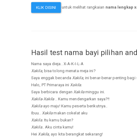
untuk melihat rangkaian
nama lengkap x
KLIK DISINI
Hasil test nama bayi pilihan an
Nama saya dieja.. X-A-K-I-L-A
Xakila
, bisa tolong menata meja ini?
Saya enggak becanda
Xakila
, ini benar-benar penting bagi 
Halo, PT Primaraya ini
Xakila
.
Saya berbicara dengan
Xakila
minggu ini.
Xakila
-
Xakila
.. Kamu mendengarkan saya?!!
Xakila
ayo maju! Kamu peserta berikutnya..
Ibuu..
Xakila
makan cokelat aku
Xakila
. Itu kamu bukan?
Xakila
.. Aku cinta kamu!
Hei
Xakila
, ayo kita berangkat sekarang!