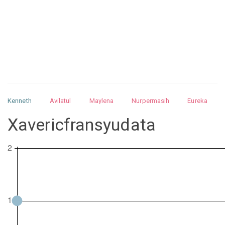
Kenneth
Avilatul
Maylena
Nurpermasih
Eureka
Julita
Matthew
Isabella
Arquelao
Kayla
Kayla
Xavericfransyudata
Nurhilman
Pathin
Muhalis
Abdullah