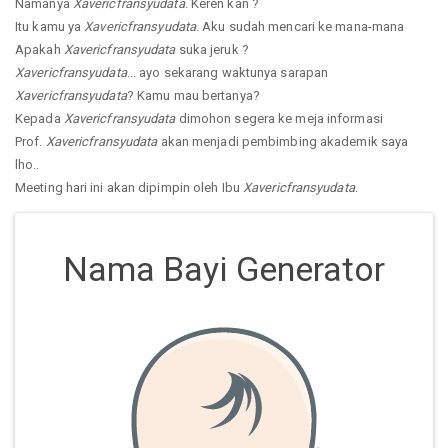
Namanya
Xavericfransyudata
. Keren kan ?
Itu kamu ya
Xavericfransyudata
. Aku sudah mencari ke mana-mana
Apakah
Xavericfransyudata
suka jeruk ?
Xavericfransyudata
... ayo sekarang waktunya sarapan
Xavericfransyudata
? Kamu mau bertanya?
Kepada
Xavericfransyudata
dimohon segera ke meja informasi
Prof.
Xavericfransyudata
akan menjadi pembimbing akademik saya
lho..
Meeting hari ini akan dipimpin oleh Ibu
Xavericfransyudata
.
Nama Bayi Generator