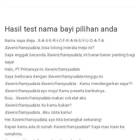
Hasil test nama bayi pilihan anda
Nama saya dieja.. X-A-V-E-R-I-C-F-R-A-N-S-Y-U-D-A-T-A
Xavericfransyudata
, bisa tolong menata meja ini?
Saya enggak becanda
Xavericfransyudata
, ini benar-benar penting bagi
saya!
Halo, PT Primaraya ini
Xavericfransyudata
.
Saya berbicara dengan
Xavericfransyudata
minggu ini.
Xavericfransyudata
-
Xavericfransyudata
.. Kamu mendengarkan saya?!!
Xavericfransyudata
ayo maju! Kamu peserta berikutnya..
Ibuu..
Xavericfransyudata
makan cokelat aku
Xavericfransyudata
. Itu kamu bukan?
Xavericfransyudata
.. Aku cinta kamu!
Hei
Xavericfransyudata
, ayo kita berangkat sekarang!
Kapan kamu ada di rumah
Xavericfransyudata
? Saya mau main ke
rumahmu.