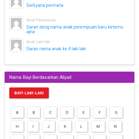
Serliyana permata
Anak Perempuan
Saran dong nama anak perempuan baru ketemu
ajna
Anak Laki-laki
Saran nama anak ke 4 laki laki
Nama Bayi Berdasarkan Abjad
BAYI LAKI-LAKI
A
B
C
D
E
F
G
H
I
J
K
L
M
N