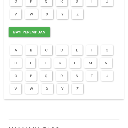
O
P
Q
R
S
T
U
V
W
X
Y
Z
BAYI PEREMPUAN
A
B
C
D
E
F
G
H
I
J
K
L
M
N
O
P
Q
R
S
T
U
V
W
X
Y
Z