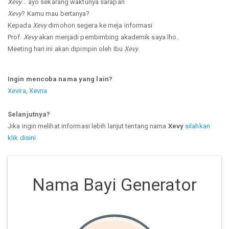
Xevy
... ayo sekarang waktunya sarapan
Xevy
? Kamu mau bertanya?
Kepada
Xevy
dimohon segera ke meja informasi
Prof.
Xevy
akan menjadi pembimbing akademik saya lho..
Meeting hari ini akan dipimpin oleh Ibu
Xevy
.
Ingin mencoba nama yang lain?
Xevira
,
Xevna
Selanjutnya?
Jika ingin melihat informasi lebih lanjut tentang nama
Xevy
silahkan
klik disini
Nama Bayi Generator