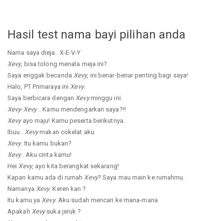
Hasil test nama bayi pilihan anda
Nama saya dieja.. X-E-V-Y
Xevy
, bisa tolong menata meja ini?
Saya enggak becanda
Xevy
, ini benar-benar penting bagi saya!
Halo, PT Primaraya ini
Xevy
.
Saya berbicara dengan
Xevy
minggu ini.
Xevy
-
Xevy
.. Kamu mendengarkan saya?!!
Xevy
ayo maju! Kamu peserta berikutnya..
Ibuu..
Xevy
makan cokelat aku
Xevy
. Itu kamu bukan?
Xevy
.. Aku cinta kamu!
Hei
Xevy
, ayo kita berangkat sekarang!
Kapan kamu ada di rumah
Xevy
? Saya mau main ke rumahmu.
Namanya
Xevy
. Keren kan ?
Itu kamu ya
Xevy
. Aku sudah mencari ke mana-mana
Apakah
Xevy
suka jeruk ?