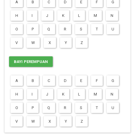
A
B
C
D
E
F
G
H
I
J
K
L
M
N
O
P
Q
R
S
T
U
V
W
X
Y
Z
BAYI PEREMPUAN
A
B
C
D
E
F
G
H
I
J
K
L
M
N
O
P
Q
R
S
T
U
V
W
X
Y
Z