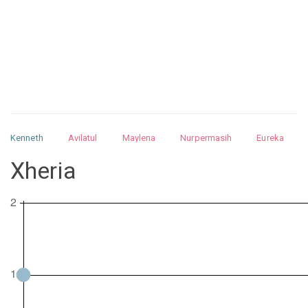
Kenneth
Avilatul
Maylena
Nurpermasih
Eureka
Julita
Matthew
Isabella
Arquelao
Kayla
Kayla
Xheria
Nurhilman
Pathin
Muhalis
Abdullah