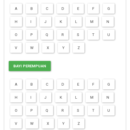
A
B
C
D
E
F
G
H
I
J
K
L
M
N
O
P
Q
R
S
T
U
V
W
X
Y
Z
BAYI PEREMPUAN
A
B
C
D
E
F
G
H
I
J
K
L
M
N
O
P
Q
R
S
T
U
V
W
X
Y
Z