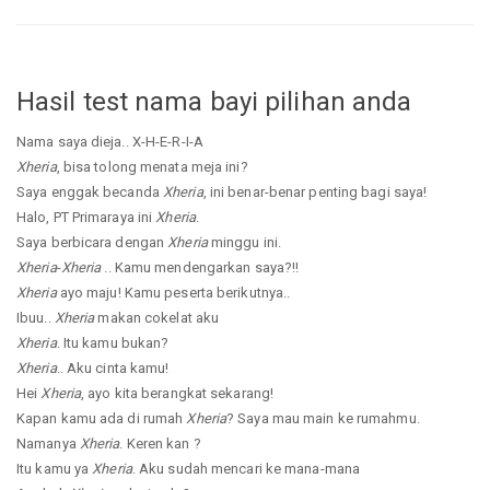
Hasil test nama bayi pilihan anda
Nama saya dieja.. X-H-E-R-I-A
Xheria
, bisa tolong menata meja ini?
Saya enggak becanda
Xheria
, ini benar-benar penting bagi saya!
Halo, PT Primaraya ini
Xheria
.
Saya berbicara dengan
Xheria
minggu ini.
Xheria
-
Xheria
.. Kamu mendengarkan saya?!!
Xheria
ayo maju! Kamu peserta berikutnya..
Ibuu..
Xheria
makan cokelat aku
Xheria
. Itu kamu bukan?
Xheria
.. Aku cinta kamu!
Hei
Xheria
, ayo kita berangkat sekarang!
Kapan kamu ada di rumah
Xheria
? Saya mau main ke rumahmu.
Namanya
Xheria
. Keren kan ?
Itu kamu ya
Xheria
. Aku sudah mencari ke mana-mana