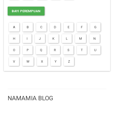
BAYI PEREMPUAN
A
B
C
D
E
F
G
H
I
J
K
L
M
N
O
P
Q
R
S
T
U
V
W
X
Y
Z
NAMAMIA BLOG