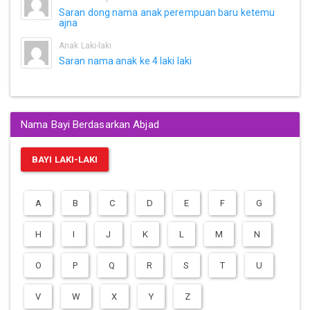
Saran dong nama anak perempuan baru ketemu
ajna
Anak Laki-laki
Saran nama anak ke 4 laki laki
Nama Bayi Berdasarkan Abjad
BAYI LAKI-LAKI
A
B
C
D
E
F
G
H
I
J
K
L
M
N
O
P
Q
R
S
T
U
V
W
X
Y
Z