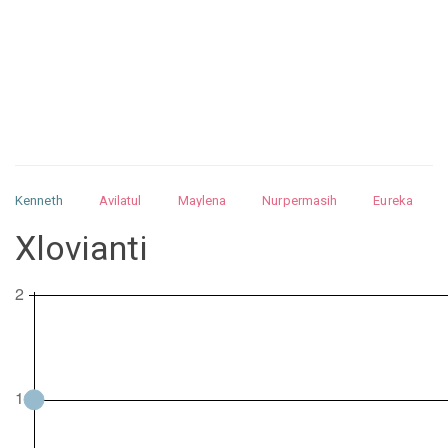
Kenneth
Avilatul
Maylena
Nurpermasih
Eureka
Julita
Matthew
Isabella
Arquelao
Kayla
Kayla
Xlovianti
Nurhilman
Pathin
Muhalis
Abdullah