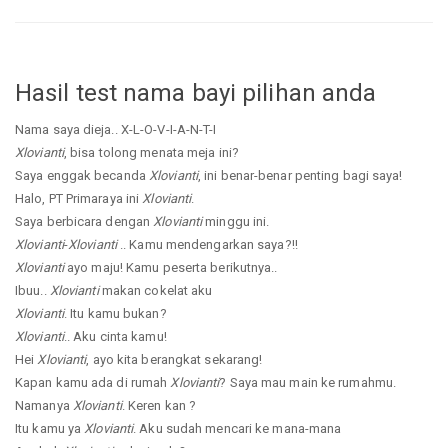
Hasil test nama bayi pilihan anda
Nama saya dieja.. X-L-O-V-I-A-N-T-I
Xlovianti
, bisa tolong menata meja ini?
Saya enggak becanda
Xlovianti
, ini benar-benar penting bagi saya!
Halo, PT Primaraya ini
Xlovianti
.
Saya berbicara dengan
Xlovianti
minggu ini.
Xlovianti
-
Xlovianti
.. Kamu mendengarkan saya?!!
Xlovianti
ayo maju! Kamu peserta berikutnya..
Ibuu..
Xlovianti
makan cokelat aku
Xlovianti
. Itu kamu bukan?
Xlovianti
.. Aku cinta kamu!
Hei
Xlovianti
, ayo kita berangkat sekarang!
Kapan kamu ada di rumah
Xlovianti
? Saya mau main ke rumahmu.
Namanya
Xlovianti
. Keren kan ?
Itu kamu ya
Xlovianti
. Aku sudah mencari ke mana-mana