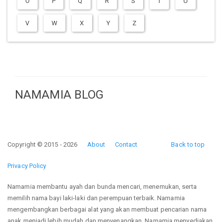
O
P
Q
R
S
T
U
V
W
X
Y
Z
NAMAMIA BLOG
Copyright © 2015 - 2026
About
Contact
Back to top
Privacy Policy
Namamia membantu ayah dan bunda mencari, menemukan, serta
memilih nama bayi laki-laki dan perempuan terbaik. Namamia
mengembangkan berbagai alat yang akan membuat pencarian nama
anak menjadi lebih mudah dan menyenangkan. Namamia menyediakan