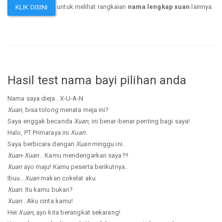
untuk melihat rangkaian
nama lengkap xuan
lainnya.
KLIK DISINI
Hasil test nama bayi pilihan anda
Nama saya dieja.. X-U-A-N
Xuan
, bisa tolong menata meja ini?
Saya enggak becanda
Xuan
, ini benar-benar penting bagi saya!
Halo, PT Primaraya ini
Xuan
.
Saya berbicara dengan
Xuan
minggu ini.
Xuan
-
Xuan
.. Kamu mendengarkan saya?!!
Xuan
ayo maju! Kamu peserta berikutnya..
Ibuu..
Xuan
makan cokelat aku
Xuan
. Itu kamu bukan?
Xuan
.. Aku cinta kamu!
Hei
Xuan
, ayo kita berangkat sekarang!