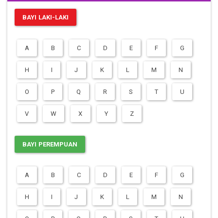
BAYI LAKI-LAKI
A
B
C
D
E
F
G
H
I
J
K
L
M
N
O
P
Q
R
S
T
U
V
W
X
Y
Z
BAYI PEREMPUAN
A
B
C
D
E
F
G
H
I
J
K
L
M
N