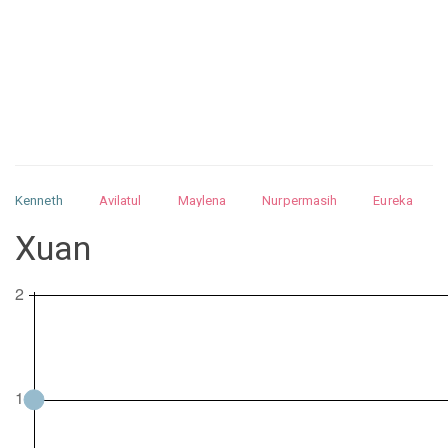
Kenneth
Avilatul
Maylena
Nurpermasih
Eureka
Julita
Matthew
Isabella
Arquelao
Kayla
Kayla
Xuan
Nurhilman
Pathin
Muhalis
Abdullah