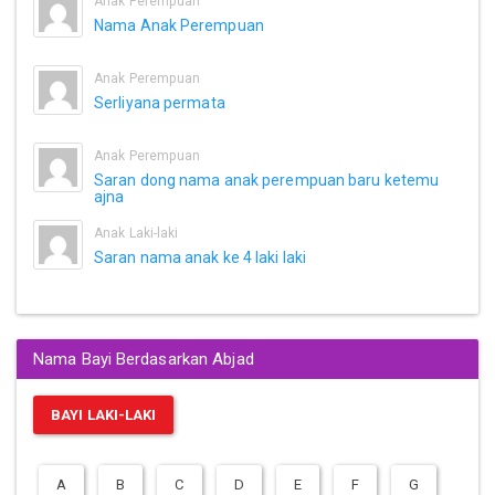
Anak Perempuan
Nama Anak Perempuan
Anak Perempuan
Serliyana permata
Anak Perempuan
Saran dong nama anak perempuan baru ketemu
ajna
Anak Laki-laki
Saran nama anak ke 4 laki laki
Nama Bayi Berdasarkan Abjad
BAYI LAKI-LAKI
A
B
C
D
E
F
G