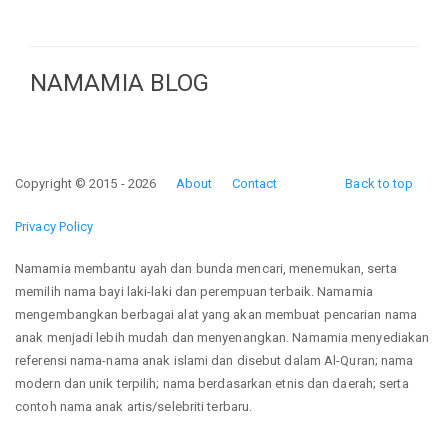
NAMAMIA BLOG
Copyright © 2015 - 2026
About
Contact
Back to top
Privacy Policy
Namamia membantu ayah dan bunda mencari, menemukan, serta
memilih nama bayi laki-laki dan perempuan terbaik. Namamia
mengembangkan berbagai alat yang akan membuat pencarian nama
anak menjadi lebih mudah dan menyenangkan. Namamia menyediakan
referensi nama-nama anak islami dan disebut dalam Al-Quran; nama
modern dan unik terpilih; nama berdasarkan etnis dan daerah; serta
contoh nama anak artis/selebriti terbaru.