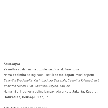
Keterangan
Yasintha
adalah nama populer untuk anak Perempuan.
Nama
Yasintha
paling cocok untuk
nama depan
. Misal seperti
Yasintha Eva Amelia, Yasintha Aura Salsabila, Yasintha Krisma Dewi,
Yasintha Naomi Yura, Yasintha Ristyna Putri, dll
Nama ini di indonesia paling banyak ada di kota
Jakarta, Kuabibi,
Halikatuas, Oeusapi, Cianjur
.