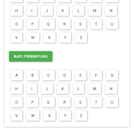
H
I
J
K
L
M
N
O
P
Q
R
S
T
U
V
W
X
Y
Z
BAYI PEREMPUAN
A
B
C
D
E
F
G
H
I
J
K
L
M
N
O
P
Q
R
S
T
U
V
W
X
Y
Z