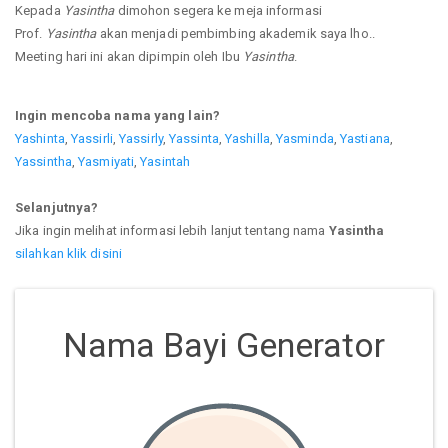
Kepada
Yasintha
dimohon segera ke meja informasi
Prof.
Yasintha
akan menjadi pembimbing akademik saya lho..
Meeting hari ini akan dipimpin oleh Ibu
Yasintha
.
Ingin mencoba nama yang lain?
Yashinta
,
Yassirli
,
Yassirly
,
Yassinta
,
Yashilla
,
Yasminda
,
Yastiana
,
Yassintha
,
Yasmiyati
,
Yasintah
Selanjutnya?
Jika ingin melihat informasi lebih lanjut tentang nama
Yasintha
silahkan klik disini
Nama Bayi Generator