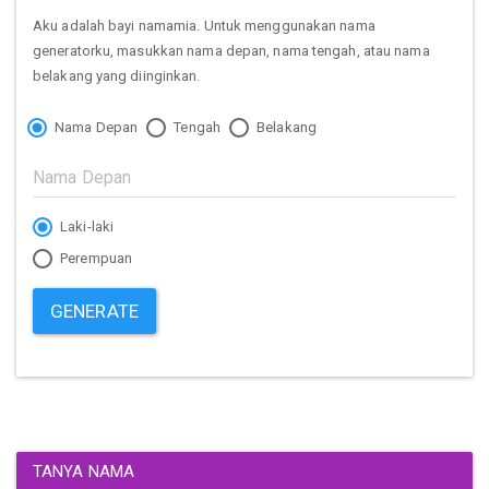
Aku adalah bayi namamia. Untuk menggunakan nama
generatorku, masukkan nama depan, nama tengah, atau nama
belakang yang diinginkan.
Nama Depan
Tengah
Belakang
Laki-laki
Perempuan
GENERATE
TANYA NAMA