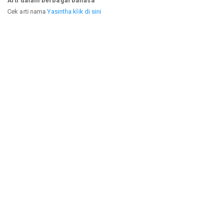
Arti dalam berbagai bahasa
Cek arti nama
Yasintha klik di sini