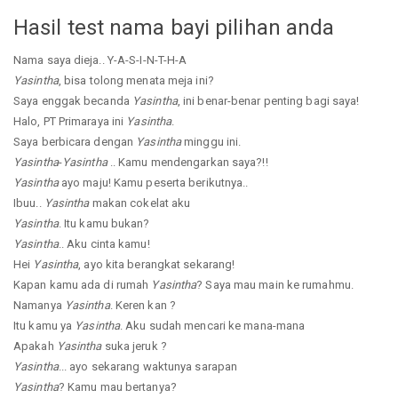
Hasil test nama bayi pilihan anda
Nama saya dieja.. Y-A-S-I-N-T-H-A
Yasintha
, bisa tolong menata meja ini?
Saya enggak becanda
Yasintha
, ini benar-benar penting bagi saya!
Halo, PT Primaraya ini
Yasintha
.
Saya berbicara dengan
Yasintha
minggu ini.
Yasintha
-
Yasintha
.. Kamu mendengarkan saya?!!
Yasintha
ayo maju! Kamu peserta berikutnya..
Ibuu..
Yasintha
makan cokelat aku
Yasintha
. Itu kamu bukan?
Yasintha
.. Aku cinta kamu!
Hei
Yasintha
, ayo kita berangkat sekarang!
Kapan kamu ada di rumah
Yasintha
? Saya mau main ke rumahmu.
Namanya
Yasintha
. Keren kan ?
Itu kamu ya
Yasintha
. Aku sudah mencari ke mana-mana
Apakah
Yasintha
suka jeruk ?
Yasintha
... ayo sekarang waktunya sarapan
Yasintha
? Kamu mau bertanya?