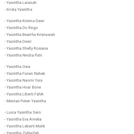
- Yasintha Larasati
- Erista Yasintha
- Yasintha Krisma Dewi
- Yasintha Do Rego
- Yasintha Beartha Krisnawati
- Yasintha Desri
- Yasintha Shelly Rosiana
- Yasintha Nindia Putri
- Yasintha Owa
- Yasintha Funan Nahak
- Yasintha Naomi Yura
- Yasintha Hoar Bone
- Yasintha Liberti Fahik
- Mentari Puteri Yasintha
- Lusia Yasintha Sero
- Yasintha Eva Amelia
- Yasintha Leberti Mutik
- Yasintha Zuhlaifah