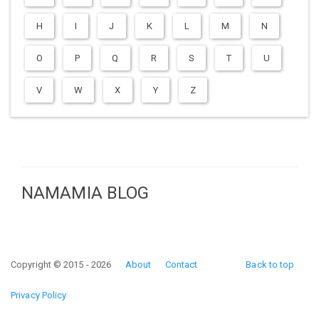
H
I
J
K
L
M
N
O
P
Q
R
S
T
U
V
W
X
Y
Z
NAMAMIA BLOG
Copyright © 2015 - 2026
About
Contact
Back to top
Privacy Policy