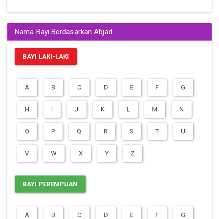
Nama Bayi Berdasarkan Abjad
BAYI LAKI-LAKI
A
B
C
D
E
F
G
H
I
J
K
L
M
N
O
P
Q
R
S
T
U
V
W
X
Y
Z
BAYI PEREMPUAN
A
B
C
D
E
F
G