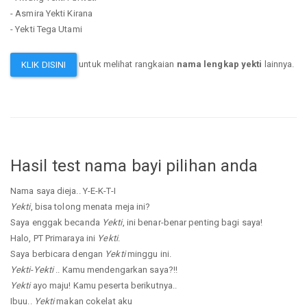
- Asmira Yekti Kirana
- Yekti Tega Utami
untuk melihat rangkaian
nama lengkap yekti
lainnya.
KLIK DISINI
Hasil test nama bayi pilihan anda
Nama saya dieja.. Y-E-K-T-I
Yekti
, bisa tolong menata meja ini?
Saya enggak becanda
Yekti
, ini benar-benar penting bagi saya!
Halo, PT Primaraya ini
Yekti
.
Saya berbicara dengan
Yekti
minggu ini.
Yekti
-
Yekti
.. Kamu mendengarkan saya?!!
Yekti
ayo maju! Kamu peserta berikutnya..
Ibuu..
Yekti
makan cokelat aku