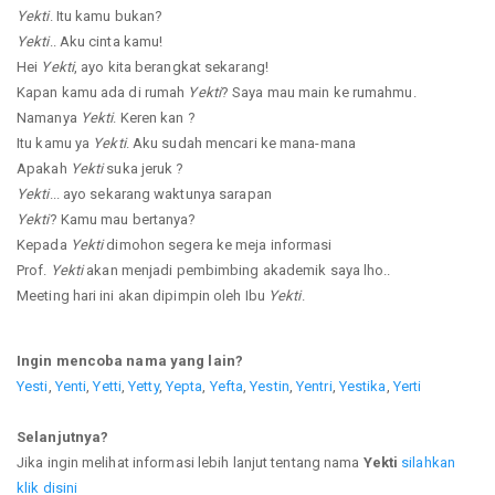
Yekti
. Itu kamu bukan?
Yekti
.. Aku cinta kamu!
Hei
Yekti
, ayo kita berangkat sekarang!
Kapan kamu ada di rumah
Yekti
? Saya mau main ke rumahmu.
Namanya
Yekti
. Keren kan ?
Itu kamu ya
Yekti
. Aku sudah mencari ke mana-mana
Apakah
Yekti
suka jeruk ?
Yekti
... ayo sekarang waktunya sarapan
Yekti
? Kamu mau bertanya?
Kepada
Yekti
dimohon segera ke meja informasi
Prof.
Yekti
akan menjadi pembimbing akademik saya lho..
Meeting hari ini akan dipimpin oleh Ibu
Yekti
.
Ingin mencoba nama yang lain?
Yesti
,
Yenti
,
Yetti
,
Yetty
,
Yepta
,
Yefta
,
Yestin
,
Yentri
,
Yestika
,
Yerti
Selanjutnya?
Jika ingin melihat informasi lebih lanjut tentang nama
Yekti
silahkan
klik disini