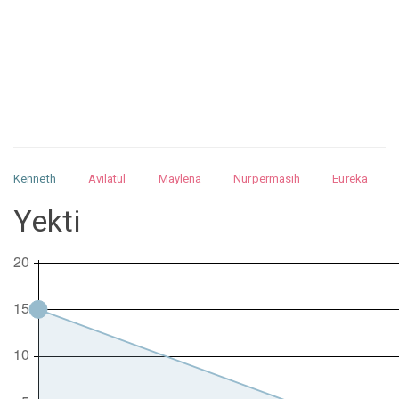
Kenneth
Avilatul
Maylena
Nurpermasih
Eureka
Julita
Matthew
Isabella
Arquelao
Kayla
Kayla
Yekti
Nurhilman
Pathin
Muhalis
Abdullah