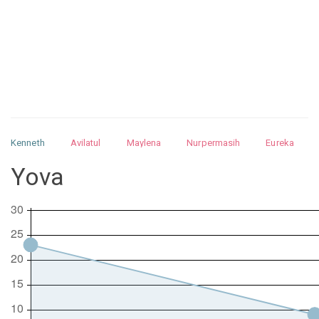
Kenneth
Avilatul
Maylena
Nurpermasih
Eureka
Julita
Matthew
Isabella
Arquelao
Kayla
Kayla
Yova
Nurhilman
Pathin
Muhalis
Abdullah