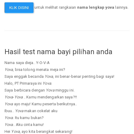
untuk melihat rangkaian
nama lengkap yova
lainnya.
KLIK DISINI
Hasil test nama bayi pilihan anda
Nama saya dieja.. Y-O-V-A
Yova
, bisa tolong menata meja ini?
Saya enggak becanda
Yova
, ini benar-benar penting bagi saya!
Halo, PT Primaraya ini
Yova
.
Saya berbicara dengan
Yova
minggu ini.
Yova
-
Yova
.. Kamu mendengarkan saya?!!
Yova
ayo maju! Kamu peserta berikutnya..
Ibuu..
Yova
makan cokelat aku
Yova
. Itu kamu bukan?
Yova
.. Aku cinta kamu!
Hei
Yova
, ayo kita berangkat sekarang!