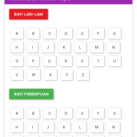
BAYI LAKI-LAKI
A
B
C
D
E
F
G
H
I
J
K
L
M
N
O
P
Q
R
S
T
U
V
W
X
Y
Z
BAYI PEREMPUAN
A
B
C
D
E
F
G
H
I
J
K
L
M
N