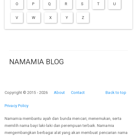
O
P
Q
R
S
T
U
V
W
X
Y
Z
NAMAMIA BLOG
Copyright © 2015 - 2026
About
Contact
Back to top
Privacy Policy
Namamia membantu ayah dan bunda mencari, menemukan, serta
memilih nama bayi laki-laki dan perempuan terbaik. Namamia
mengembangkan berbagai alat yang akan membuat pencarian nama