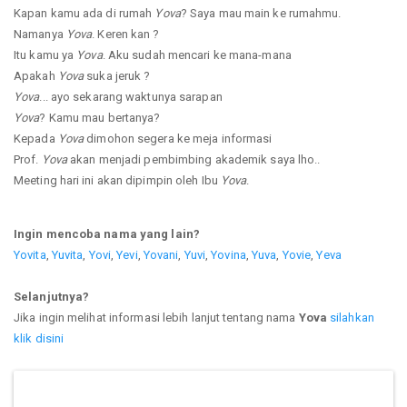
Kapan kamu ada di rumah
Yova
? Saya mau main ke rumahmu.
Namanya
Yova
. Keren kan ?
Itu kamu ya
Yova
. Aku sudah mencari ke mana-mana
Apakah
Yova
suka jeruk ?
Yova
... ayo sekarang waktunya sarapan
Yova
? Kamu mau bertanya?
Kepada
Yova
dimohon segera ke meja informasi
Prof.
Yova
akan menjadi pembimbing akademik saya lho..
Meeting hari ini akan dipimpin oleh Ibu
Yova
.
Ingin mencoba nama yang lain?
Yovita
,
Yuvita
,
Yovi
,
Yevi
,
Yovani
,
Yuvi
,
Yovina
,
Yuva
,
Yovie
,
Yeva
Selanjutnya?
Jika ingin melihat informasi lebih lanjut tentang nama
Yova
silahkan
klik disini