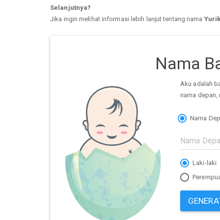
Selanjutnya?
Jika ingin melihat informasi lebih lanjut tentang nama
Yuri
Nama Ba
Aku adalah b
nama depan, 
Nama Dep
Laki-laki
Perempu
GENERA