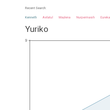
Recent Search:
Kenneth
Avilatul
Maylena
Nurpermasih
Eurek
Nurhilman
Pathin
Muhalis
Abdullah
Yuriko