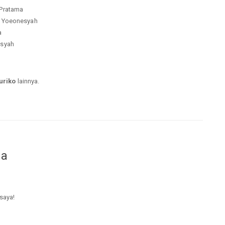
 Pratama
ra Yoeonesyah
a
nsyah
uriko
lainnya.
da
 saya!