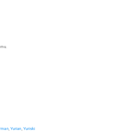
hmu.
rman
,
Yurian
,
Yuriski