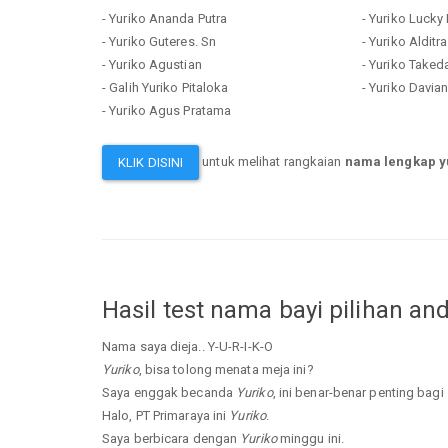
- Yuriko Ananda Putra
- Yuriko Lucky
- Yuriko Guteres. Sn
- Yuriko Aldit
- Yuriko Agustian
- Yuriko Taked
- Galih Yuriko Pitaloka
- Yuriko Davia
- Yuriko Agus Pratama
untuk melihat rangkaian
nama lengkap y
KLIK DISINI
Hasil test nama bayi pilihan an
Nama saya dieja.. Y-U-R-I-K-O
Yuriko
, bisa tolong menata meja ini?
Saya enggak becanda
Yuriko
, ini benar-benar penting bagi
Halo, PT Primaraya ini
Yuriko
.
Saya berbicara dengan
Yuriko
minggu ini.