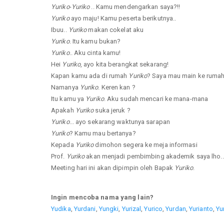
Yuriko
-
Yuriko
.. Kamu mendengarkan saya?!!
Yuriko
ayo maju! Kamu peserta berikutnya..
Ibuu..
Yuriko
makan cokelat aku
Yuriko
. Itu kamu bukan?
Yuriko
.. Aku cinta kamu!
Hei
Yuriko
, ayo kita berangkat sekarang!
Kapan kamu ada di rumah
Yuriko
? Saya mau main ke ruma
Namanya
Yuriko
. Keren kan ?
Itu kamu ya
Yuriko
. Aku sudah mencari ke mana-mana
Apakah
Yuriko
suka jeruk ?
Yuriko
... ayo sekarang waktunya sarapan
Yuriko
? Kamu mau bertanya?
Kepada
Yuriko
dimohon segera ke meja informasi
Prof.
Yuriko
akan menjadi pembimbing akademik saya lho..
Meeting hari ini akan dipimpin oleh Bapak
Yuriko
.
Ingin mencoba nama yang lain?
Yudika
,
Yurdani
,
Yungki
,
Yurizal
,
Yurico
,
Yurdan
,
Yurianto
,
Yu