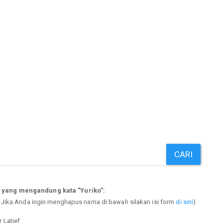
CARI
 yang mengandung kata "Yuriko":
. Jika Anda ingin menghapus nama di bawah silakan isi form
di sini
)
r Latief