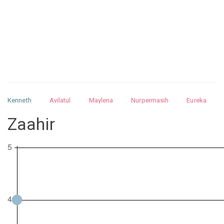
Kenneth
Avilatul
Maylena
Nurpermasih
Eureka
Julita
Matthew
Isabella
Arquelao
Kayla
Kayla
Zaahir
Nurhilman
Pathin
Muhalis
Abdullah