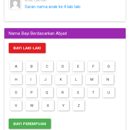
Anak Laki-laki
Saran nama anak ke 4 laki laki
Nama Bayi Berdasarkan Abjad
BAYI LAKI-LAKI
A
B
C
D
E
F
G
H
I
J
K
L
M
N
O
P
Q
R
S
T
U
V
W
X
Y
Z
BAYI PEREMPUAN