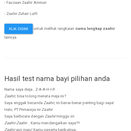
- Fauzaan Zaahir Aminun
- Zaahir Zuhair Lutfi
untuk melihat rangkaian
nama lengkap zaahir
KLIK DISINI
lainnya.
Hasil test nama bayi pilihan anda
Nama saya dieja.. Z-A-A-H-I-R
Zaahir
, bisa tolong menata meja ini?
Saya enggak becanda
Zaahir
, ini benar-benar penting bagi saya!
Halo, PT Primaraya ini
Zaahir
.
Saya berbicara dengan
Zaahir
minggu ini.
Zaahir
-
Zaahir
.. Kamu mendengarkan saya?!!
Zaahir
ayo maju! Kamu peserta berikutnya..