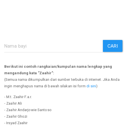
CARI
Berikut ini contoh rangkaian/kumpulan nama lengkap yang
mengandung kata "Zaahir":
(Semua nama dikumpulkan dari sumber terbuka di internet. Jika Anda
ingin menghapus nama di bawah silakan isi form
di sini
)
- M.t. Zaahir F.a.r.
- Zaahir Ali
- Zaahir Andarjowie Santoso
- Zaahir Ghozi
- Irsyad Zaahir