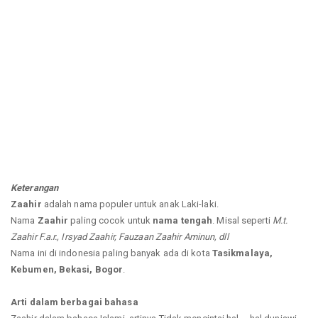
Keterangan
Zaahir
adalah nama populer untuk anak Laki-laki.
Nama
Zaahir
paling cocok untuk
nama tengah
. Misal seperti
M.t.
Zaahir F.a.r., Irsyad Zaahir, Fauzaan Zaahir Aminun, dll
Nama ini di indonesia paling banyak ada di kota
Tasikmalaya,
Kebumen, Bekasi, Bogor
.
Arti dalam berbagai bahasa