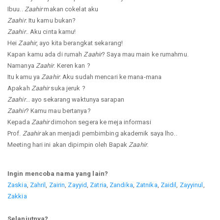
Ibuu..
Zaahir
makan cokelat aku
Zaahir
. Itu kamu bukan?
Zaahir
.. Aku cinta kamu!
Hei
Zaahir
, ayo kita berangkat sekarang!
Kapan kamu ada di rumah
Zaahir
? Saya mau main ke rumahmu.
Namanya
Zaahir
. Keren kan ?
Itu kamu ya
Zaahir
. Aku sudah mencari ke mana-mana
Apakah
Zaahir
suka jeruk ?
Zaahir
... ayo sekarang waktunya sarapan
Zaahir
? Kamu mau bertanya?
Kepada
Zaahir
dimohon segera ke meja informasi
Prof.
Zaahir
akan menjadi pembimbing akademik saya lho..
Meeting hari ini akan dipimpin oleh Bapak
Zaahir
.
Ingin mencoba nama yang lain?
Zaskia
,
Zahril
,
Zairin
,
Zayyid
,
Zatria
,
Zandika
,
Zatnika
,
Zaidil
,
Zayyinul
,
Zakkia
Selanjutnya?