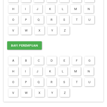
H
I
J
K
L
M
N
O
P
Q
R
S
T
U
V
W
X
Y
Z
BAYI PEREMPUAN
A
B
C
D
E
F
G
H
I
J
K
L
M
N
O
P
Q
R
S
T
U
V
W
X
Y
Z