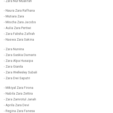
- Zara Nur Mualifah
- Naura Zara Rafhana
- Mutiara Zara
- Mischa Zara Jacobs
- Aulia Zara Pertiwi
- Zara Falisha Zafirah
- Naswa Zara Sakina
- Zara Nurvina
- Zara Saskia Damaris
- Zara Alpa Husaipa
- Zara Gianila
- Zara Wellesley Subali
- Zara Dwi Saputri
- Mikiyal Zara Firona
- Nabila Zara Zettira
- Zara Zamrotul Janah
- Aprila Zara Devi
- Regina Zara Fanesa