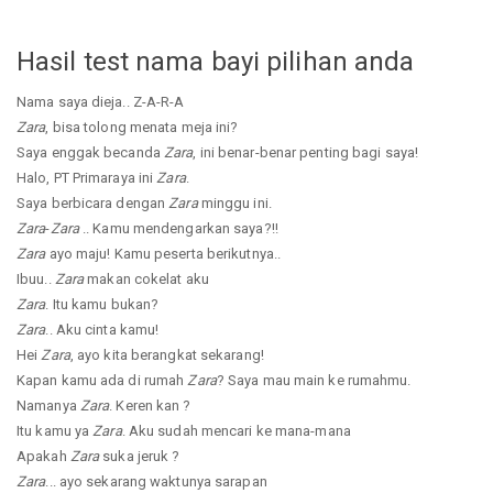
Hasil test nama bayi pilihan anda
Nama saya dieja.. Z-A-R-A
Zara
, bisa tolong menata meja ini?
Saya enggak becanda
Zara
, ini benar-benar penting bagi saya!
Halo, PT Primaraya ini
Zara
.
Saya berbicara dengan
Zara
minggu ini.
Zara
-
Zara
.. Kamu mendengarkan saya?!!
Zara
ayo maju! Kamu peserta berikutnya..
Ibuu..
Zara
makan cokelat aku
Zara
. Itu kamu bukan?
Zara
.. Aku cinta kamu!
Hei
Zara
, ayo kita berangkat sekarang!
Kapan kamu ada di rumah
Zara
? Saya mau main ke rumahmu.
Namanya
Zara
. Keren kan ?
Itu kamu ya
Zara
. Aku sudah mencari ke mana-mana
Apakah
Zara
suka jeruk ?
Zara
... ayo sekarang waktunya sarapan