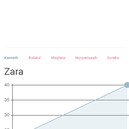
Kenneth
Avilatul
Maylena
Nurpermasih
Eureka
Julita
Matthew
Isabella
Arquelao
Kayla
Kayla
Zara
Nurhilman
Pathin
Muhalis
Abdullah