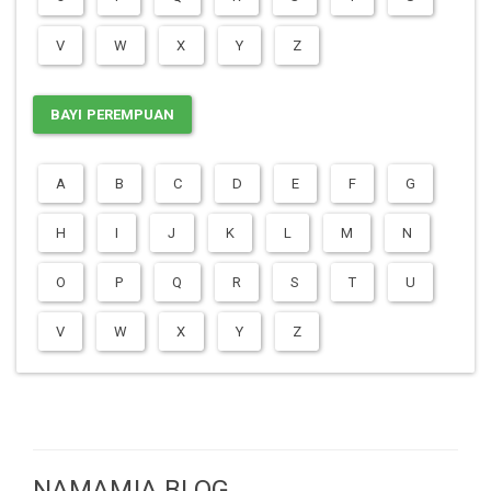
V
W
X
Y
Z
BAYI PEREMPUAN
A
B
C
D
E
F
G
H
I
J
K
L
M
N
O
P
Q
R
S
T
U
V
W
X
Y
Z
NAMAMIA BLOG