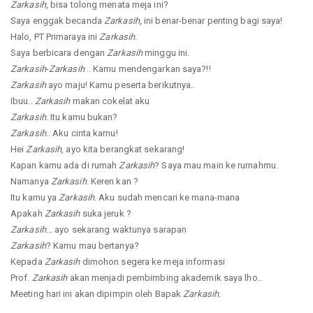
Zarkasih
, bisa tolong menata meja ini?
Saya enggak becanda
Zarkasih
, ini benar-benar penting bagi saya!
Halo, PT Primaraya ini
Zarkasih
.
Saya berbicara dengan
Zarkasih
minggu ini.
Zarkasih
-
Zarkasih
.. Kamu mendengarkan saya?!!
Zarkasih
ayo maju! Kamu peserta berikutnya..
Ibuu..
Zarkasih
makan cokelat aku
Zarkasih
. Itu kamu bukan?
Zarkasih
.. Aku cinta kamu!
Hei
Zarkasih
, ayo kita berangkat sekarang!
Kapan kamu ada di rumah
Zarkasih
? Saya mau main ke rumahmu.
Namanya
Zarkasih
. Keren kan ?
Itu kamu ya
Zarkasih
. Aku sudah mencari ke mana-mana
Apakah
Zarkasih
suka jeruk ?
Zarkasih
... ayo sekarang waktunya sarapan
Zarkasih
? Kamu mau bertanya?
Kepada
Zarkasih
dimohon segera ke meja informasi
Prof.
Zarkasih
akan menjadi pembimbing akademik saya lho..
Meeting hari ini akan dipimpin oleh Bapak
Zarkasih
.