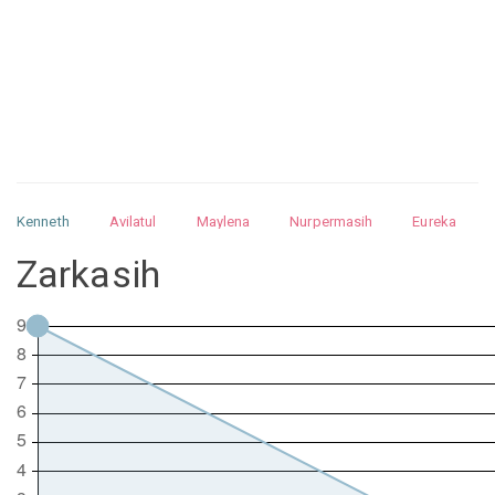
Kenneth
Avilatul
Maylena
Nurpermasih
Eureka
Julita
Matthew
Isabella
Arquelao
Kayla
Kayla
Zarkasih
Nurhilman
Pathin
Muhalis
Abdullah