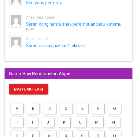
Serliyana permata
Anak Perempuan
Saran dong nama anak perempuan baru ketemu
ajna
Anak Laki-laki
Saran nama anak ke 4 laki laki
Nama Bayi Berdasarkan Abjad
BAYI LAKI-LAKI
A
B
C
D
E
F
G
H
I
J
K
L
M
N
O
P
Q
R
S
T
U