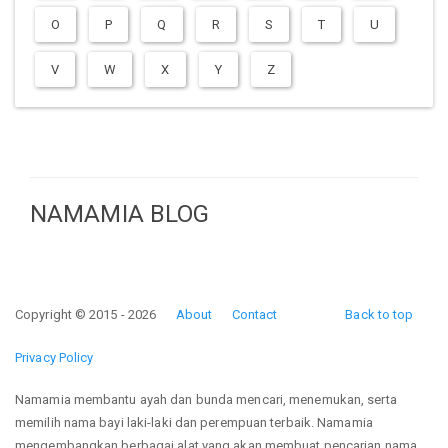
O
P
Q
R
S
T
U
V
W
X
Y
Z
NAMAMIA BLOG
Copyright © 2015 - 2026
About
Contact
Back to top
Privacy Policy
Namamia membantu ayah dan bunda mencari, menemukan, serta
memilih nama bayi laki-laki dan perempuan terbaik. Namamia
mengembangkan berbagai alat yang akan membuat pencarian nama