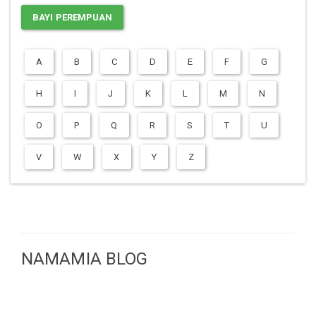
BAYI PEREMPUAN
A
B
C
D
E
F
G
H
I
J
K
L
M
N
O
P
Q
R
S
T
U
V
W
X
Y
Z
NAMAMIA BLOG