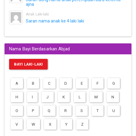
ajna
Anak Laki-laki
Saran nama anak ke 4 laki laki
Nama Bayi Berdasarkan Abjad
BAYI LAKI-LAKI
A
B
C
D
E
F
G
H
I
J
K
L
M
N
O
P
Q
R
S
T
U
V
W
X
Y
Z