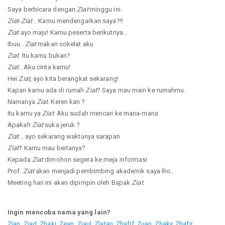
Saya berbicara dengan
Ziat
minggu ini.
Ziat
-
Ziat
.. Kamu mendengarkan saya?!!
Ziat
ayo maju! Kamu peserta berikutnya..
Ibuu..
Ziat
makan cokelat aku
Ziat
. Itu kamu bukan?
Ziat
.. Aku cinta kamu!
Hei
Ziat
, ayo kita berangkat sekarang!
Kapan kamu ada di rumah
Ziat
? Saya mau main ke rumahmu.
Namanya
Ziat
. Keren kan ?
Itu kamu ya
Ziat
. Aku sudah mencari ke mana-mana
Apakah
Ziat
suka jeruk ?
Ziat
... ayo sekarang waktunya sarapan
Ziat
? Kamu mau bertanya?
Kepada
Ziat
dimohon segera ke meja informasi
Prof.
Ziat
akan menjadi pembimbing akademik saya lho..
Meeting hari ini akan dipimpin oleh Bapak
Ziat
.
Ingin mencoba nama yang lain?
Zian
,
Ziad
,
Zhaki
,
Zean
,
Ziaul
,
Zlatan
,
Zhafif
,
Zuan
,
Zhaky
,
Zhafir