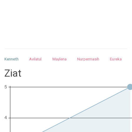
Kenneth
Avilatul
Maylena
Nurpermasih
Eureka
Julita
Matthew
Isabella
Arquelao
Kayla
Kayla
Ziat
Nurhilman
Pathin
Muhalis
Abdullah