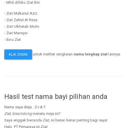
- Mhd.difriko Ziat Ilmi
- Ziat Mulkanul Aziz
- Ziat Zahlul Al Reza
- Ziat Ulkhatab Moito
- Ziat Mansyur
- Ibnu Ziat
untuk melihat rangkaian
nama lengkap ziat
lainnya.
KLIK DISINI
Hasil test nama bayi pilihan anda
Nama saya dieja.. Z-I-A-T
Ziat
, bisa tolong menata meja ini?
Saya enggak becanda
Ziat
, ini benar-benar penting bagi saya!
Halo, PT Primaraya ini
Ziat
.