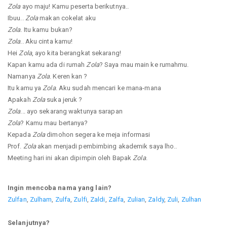
Zola
ayo maju! Kamu peserta berikutnya..
Ibuu..
Zola
makan cokelat aku
Zola
. Itu kamu bukan?
Zola
.. Aku cinta kamu!
Hei
Zola
, ayo kita berangkat sekarang!
Kapan kamu ada di rumah
Zola
? Saya mau main ke rumahmu.
Namanya
Zola
. Keren kan ?
Itu kamu ya
Zola
. Aku sudah mencari ke mana-mana
Apakah
Zola
suka jeruk ?
Zola
... ayo sekarang waktunya sarapan
Zola
? Kamu mau bertanya?
Kepada
Zola
dimohon segera ke meja informasi
Prof.
Zola
akan menjadi pembimbing akademik saya lho..
Meeting hari ini akan dipimpin oleh Bapak
Zola
.
Ingin mencoba nama yang lain?
Zulfan
,
Zulham
,
Zulfa
,
Zulfi
,
Zaldi
,
Zalfa
,
Zulian
,
Zaldy
,
Zuli
,
Zulhan
Selanjutnya?