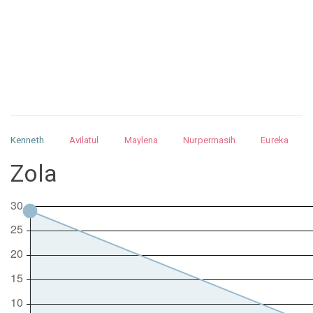
Kenneth
Avilatul
Maylena
Nurpermasih
Eureka
Julita
Matthew
Isabella
Arquelao
Kayla
Kayla
Zola
Nurhilman
Pathin
Muhalis
Abdullah