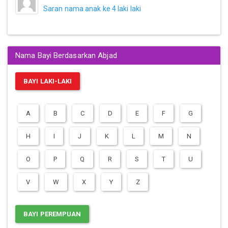
Saran nama anak ke 4 laki laki
Nama Bayi Berdasarkan Abjad
BAYI LAKI-LAKI
A
B
C
D
E
F
G
H
I
J
K
L
M
N
O
P
Q
R
S
T
U
V
W
X
Y
Z
BAYI PEREMPUAN