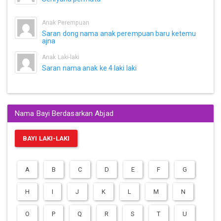
Anak Perempuan
Saran dong nama anak perempuan baru ketemu
ajna
Anak Laki-laki
Saran nama anak ke 4 laki laki
Nama Bayi Berdasarkan Abjad
BAYI LAKI-LAKI
A
B
C
D
E
F
G
H
I
J
K
L
M
N
O
P
Q
R
S
T
U