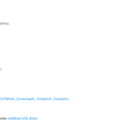
mahmu.
..
Zulfahtan
,
Zuriansyah
,
Zuriyandi
,
Zuriyanto
anto
silahkan klik disini