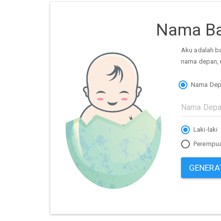
Nama Ba
Aku adalah b
nama depan, 
Nama Dep
Laki-laki
Perempu
GENERA