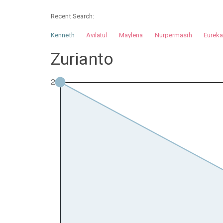
Recent Search:
Kenneth
Avilatul
Maylena
Nurpermasih
Eurek
Nurhilman
Pathin
Muhalis
Abdullah
Zurianto