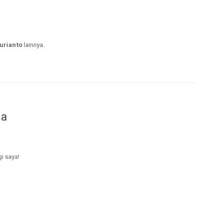
urianto
lainnya.
da
gi saya!