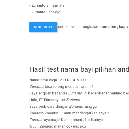
- Zurianto Simarmata
- Zurianto Labadjo
untuk melihat rangkaian
nama lengkap z
KLIK DISINI
Hasil test nama bayi pilihan an
Nama saya dieja.. Z-U-R-I-A-N-T-O
Zurianto
, bisa tolong menata meja ini?
Saya enggak becanda
Zurianto
, ini benar-benar penting ba
Halo, PT Primaraya ini
Zurianto
.
Saya berbicara dengan
Zurianto
minggu ini.
Zurianto
-
Zurianto
.. Kamu mendengarkan saya?!!
Zurianto
ayo maju! Kamu peserta berikutnya..
Ibuu..
Zurianto
makan cokelat aku