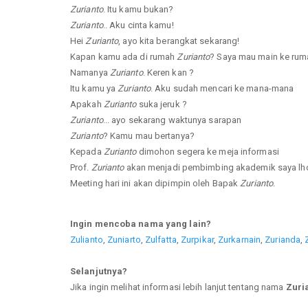
Zurianto
. Itu kamu bukan?
Zurianto
.. Aku cinta kamu!
Hei
Zurianto
, ayo kita berangkat sekarang!
Kapan kamu ada di rumah
Zurianto
? Saya mau main ke ru
Namanya
Zurianto
. Keren kan ?
Itu kamu ya
Zurianto
. Aku sudah mencari ke mana-mana
Apakah
Zurianto
suka jeruk ?
Zurianto
... ayo sekarang waktunya sarapan
Zurianto
? Kamu mau bertanya?
Kepada
Zurianto
dimohon segera ke meja informasi
Prof.
Zurianto
akan menjadi pembimbing akademik saya lho
Meeting hari ini akan dipimpin oleh Bapak
Zurianto
.
Ingin mencoba nama yang lain?
Zulianto
,
Zuniarto
,
Zulfatta
,
Zurpikar
,
Zurkarnain
,
Zurianda
,
Selanjutnya?
Jika ingin melihat informasi lebih lanjut tentang nama
Zuri