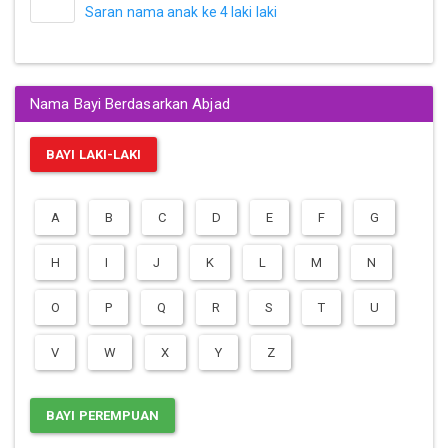
Saran nama anak ke 4 laki laki
Nama Bayi Berdasarkan Abjad
BAYI LAKI-LAKI
A
B
C
D
E
F
G
H
I
J
K
L
M
N
O
P
Q
R
S
T
U
V
W
X
Y
Z
BAYI PEREMPUAN