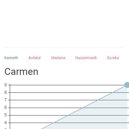
Kenneth
Avilatul
Maylena
Nurpermasih
Eureka
Julita
Matthew
Isabella
Arquelao
Kayla
Kayla
Carmen
Nurhilman
Pathin
Muhalis
Abdullah