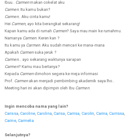
Ibuu..
Carmen
makan cokelat aku
Carmen
. Itu kamu bukan?
Carmen
.. Aku cinta kamu!
Hei
Carmen
, ayo kita berangkat sekarang!
Kapan kamu ada di rumah
Carmen
? Saya mau main ke rumahmu.
Namanya
Carmen
. Keren kan ?
Itu kamu ya
Carmen
. Aku sudah mencari ke mana-mana
Apakah
Carmen
suka jeruk ?
Carmen
... ayo sekarang waktunya sarapan
Carmen
? Kamu mau bertanya?
Kepada
Carmen
dimohon segera ke meja informasi
Prof.
Carmen
akan menjadi pembimbing akademik saya lho..
Meeting hari ini akan dipimpin oleh Ibu
Carmen
.
Ingin mencoba nama yang lain?
Carissa
,
Caroline
,
Carolina
,
Carisa
,
Carrisa
,
Carolin
,
Carina
,
Carrissa
,
Carine
,
Carmelia
Selanjutnya?