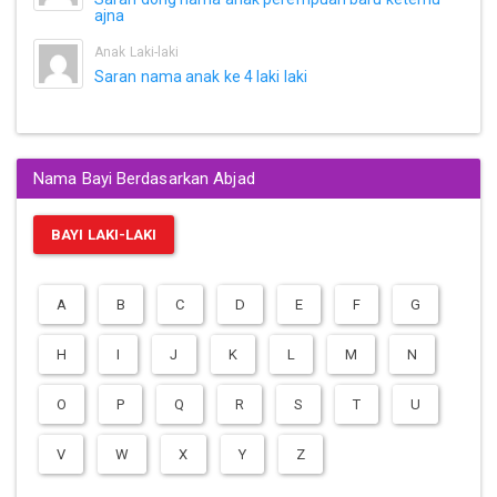
ajna
Anak Laki-laki
Saran nama anak ke 4 laki laki
Nama Bayi Berdasarkan Abjad
BAYI LAKI-LAKI
A
B
C
D
E
F
G
H
I
J
K
L
M
N
O
P
Q
R
S
T
U
V
W
X
Y
Z