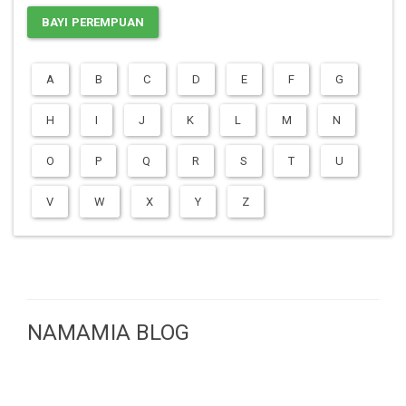
BAYI PEREMPUAN
A
B
C
D
E
F
G
H
I
J
K
L
M
N
O
P
Q
R
S
T
U
V
W
X
Y
Z
NAMAMIA BLOG