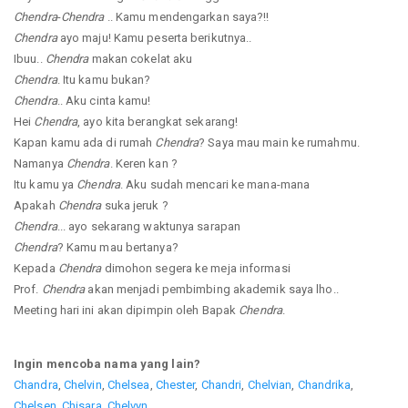
Chendra
-
Chendra
.. Kamu mendengarkan saya?!!
Chendra
ayo maju! Kamu peserta berikutnya..
Ibuu..
Chendra
makan cokelat aku
Chendra
. Itu kamu bukan?
Chendra
.. Aku cinta kamu!
Hei
Chendra
, ayo kita berangkat sekarang!
Kapan kamu ada di rumah
Chendra
? Saya mau main ke rumahmu.
Namanya
Chendra
. Keren kan ?
Itu kamu ya
Chendra
. Aku sudah mencari ke mana-mana
Apakah
Chendra
suka jeruk ?
Chendra
... ayo sekarang waktunya sarapan
Chendra
? Kamu mau bertanya?
Kepada
Chendra
dimohon segera ke meja informasi
Prof.
Chendra
akan menjadi pembimbing akademik saya lho..
Meeting hari ini akan dipimpin oleh Bapak
Chendra
.
Ingin mencoba nama yang lain?
Chandra
,
Chelvin
,
Chelsea
,
Chester
,
Chandri
,
Chelvian
,
Chandrika
,
Chelsen
,
Chisara
,
Chelvyn