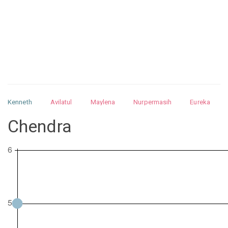
Kenneth
Avilatul
Maylena
Nurpermasih
Eureka
Julita
Matthew
Isabella
Arquelao
Kayla
Kayla
Chendra
Nurhilman
Pathin
Muhalis
Abdullah