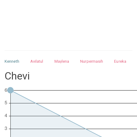
Kenneth
Avilatul
Maylena
Nurpermasih
Eureka
Julita
Matthew
Isabella
Arquelao
Kayla
Kayla
Chevi
Nurhilman
Pathin
Muhalis
Abdullah