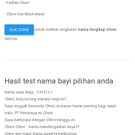
- Fadlan Chevi
- Chevi Dwi Mechelwan
untuk melihat rangkaian
nama lengkap chevi
KLIK DISINI
lainnya.
Hasil test nama bayi pilihan anda
Nama saya dieja.. C-H-E-V-I
Chevi
, bisa tolong menata meja ini?
Saya enggak becanda
Chevi
, ini benar-benar penting bagi saya!
Halo, PT Primaraya ini
Chevi
.
Saya berbicara dengan
Chevi
minggu ini.
Chevi
-
Chevi
.. Kamu mendengarkan saya?!!
Chevi
ayo maju! Kamu peserta berikutnya..