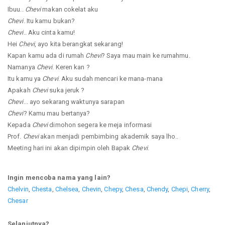
Ibuu..
Chevi
makan cokelat aku
Chevi
. Itu kamu bukan?
Chevi
.. Aku cinta kamu!
Hei
Chevi
, ayo kita berangkat sekarang!
Kapan kamu ada di rumah
Chevi
? Saya mau main ke rumahmu.
Namanya
Chevi
. Keren kan ?
Itu kamu ya
Chevi
. Aku sudah mencari ke mana-mana
Apakah
Chevi
suka jeruk ?
Chevi
... ayo sekarang waktunya sarapan
Chevi
? Kamu mau bertanya?
Kepada
Chevi
dimohon segera ke meja informasi
Prof.
Chevi
akan menjadi pembimbing akademik saya lho..
Meeting hari ini akan dipimpin oleh Bapak
Chevi
.
Ingin mencoba nama yang lain?
Chelvin
,
Chesta
,
Chelsea
,
Chevin
,
Chepy
,
Chesa
,
Chendy
,
Chepi
,
Cherry
,
Chesar
Selanjutnya?