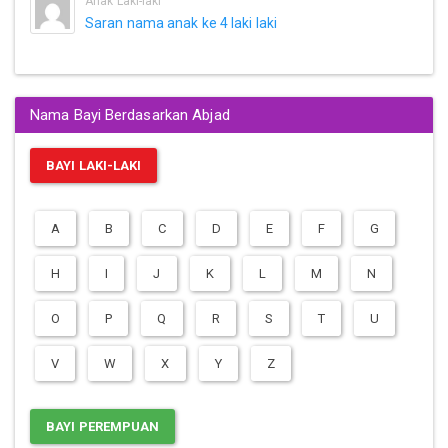
Anak Laki-laki
Saran nama anak ke 4 laki laki
Nama Bayi Berdasarkan Abjad
BAYI LAKI-LAKI
A
B
C
D
E
F
G
H
I
J
K
L
M
N
O
P
Q
R
S
T
U
V
W
X
Y
Z
BAYI PEREMPUAN