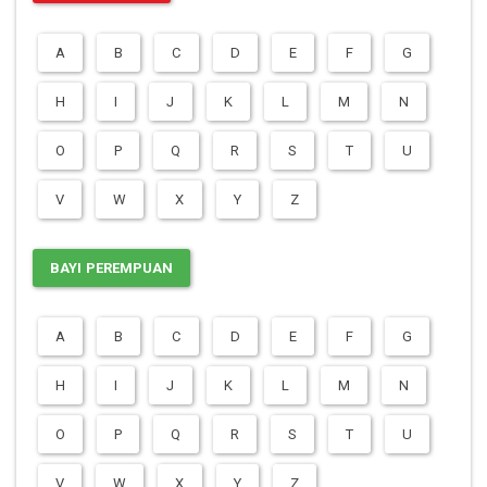
A
B
C
D
E
F
G
H
I
J
K
L
M
N
O
P
Q
R
S
T
U
V
W
X
Y
Z
BAYI PEREMPUAN
A
B
C
D
E
F
G
H
I
J
K
L
M
N
O
P
Q
R
S
T
U
V
W
X
Y
Z