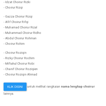
- Idzat Choirur Rizki
- Choirur Rizqi
- Gazza Choirur Rizqi
- Afif Choirur Rifqi
- Muhamad Choirur Rizal
- Muhammad Choirur Ridho
- Abdul Choirur Rohman
- Choirur Rohim
- Choirur Roziqin
- Rizky Choirur Rochim
- Miftahul Choirur Robi
- Chanif Choirur Roziqien
- Choirur Roziqin Ahmad
untuk melihat rangkaian
nama lengkap choirur
KLIK DISINI
lainnya.