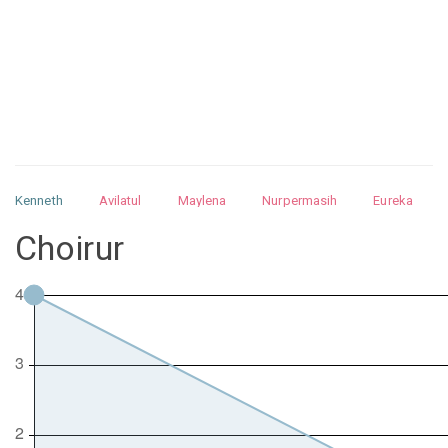
Kenneth
Avilatul
Maylena
Nurpermasih
Eureka
Julita
Matthew
Isabella
Arquelao
Kayla
Kayla
Choirur
Nurhilman
Pathin
Muhalis
Abdullah