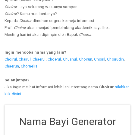
Choirur
... ayo sekarang waktunya sarapan
Choirur
? Kamu mau bertanya?
Kepada
Choirur
dimohon segera ke meja informasi
Prof.
Choirur
akan menjadi pembimbing akademik saya lho..
Meeting hari ini akan dipimpin oleh Bapak
Choirur
.
Ingin mencoba nama yang lain?
Choirul
,
Chairul
,
Chaerul
,
Choerul
,
Chusnul
,
Choirun
,
Choiril
,
Choirudin
,
Chaerun
,
Chornelis
Selanjutnya?
Jika ingin melihat informasi lebih lanjut tentang nama
Choirur
silahkan
klik disini
Nama Bayi Generator