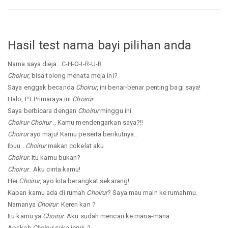
Hasil test nama bayi pilihan anda
Nama saya dieja.. C-H-O-I-R-U-R
Choirur
, bisa tolong menata meja ini?
Saya enggak becanda
Choirur
, ini benar-benar penting bagi saya!
Halo, PT Primaraya ini
Choirur
.
Saya berbicara dengan
Choirur
minggu ini.
Choirur
-
Choirur
.. Kamu mendengarkan saya?!!
Choirur
ayo maju! Kamu peserta berikutnya..
Ibuu..
Choirur
makan cokelat aku
Choirur
. Itu kamu bukan?
Choirur
.. Aku cinta kamu!
Hei
Choirur
, ayo kita berangkat sekarang!
Kapan kamu ada di rumah
Choirur
? Saya mau main ke rumahmu.
Namanya
Choirur
. Keren kan ?
Itu kamu ya
Choirur
. Aku sudah mencari ke mana-mana
Apakah
Choirur
suka jeruk ?