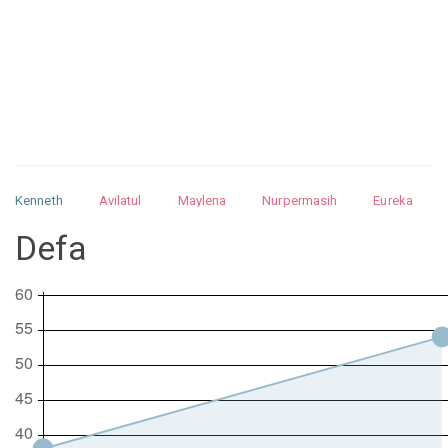
Kenneth
Avilatul
Maylena
Nurpermasih
Eureka
Julita
Matthew
Isabella
Arquelao
Kayla
Kayla
Defa
Nurhilman
Pathin
Muhalis
Abdullah