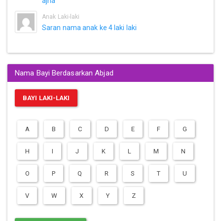
ajna
Anak Laki-laki
Saran nama anak ke 4 laki laki
Nama Bayi Berdasarkan Abjad
BAYI LAKI-LAKI
A
B
C
D
E
F
G
H
I
J
K
L
M
N
O
P
Q
R
S
T
U
V
W
X
Y
Z