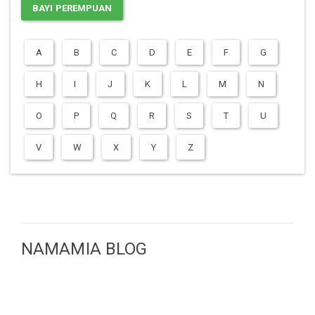
BAYI PEREMPUAN
A
B
C
D
E
F
G
H
I
J
K
L
M
N
O
P
Q
R
S
T
U
V
W
X
Y
Z
NAMAMIA BLOG