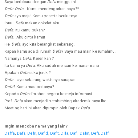
Saya berbicara dengan
Defa
minggu ini.
Defa
-
Defa
.. Kamu mendengarkan saya?!!
Defa
ayo maju! Kamu peserta berikutnya..
Ibuu..
Defa
makan cokelat aku
Defa
. Itu kamu bukan?
Defa
.. Aku cinta kamu!
Hei
Defa
, ayo kita berangkat sekarang!
Kapan kamu ada di rumah
Defa
? Saya mau main ke rumahmu.
Namanya
Defa
. Keren kan ?
Itu kamu ya
Defa
. Aku sudah mencari ke mana-mana
Apakah
Defa
suka jeruk ?
Defa
... ayo sekarang waktunya sarapan
Defa
? Kamu mau bertanya?
Kepada
Defa
dimohon segera ke meja informasi
Prof.
Defa
akan menjadi pembimbing akademik saya lho..
Meeting hari ini akan dipimpin oleh Bapak
Defa
.
Ingin mencoba nama yang lain?
Daffa
,
Dafa
,
Defri
,
Dafid
,
Dafit
,
Difa
,
Dafi
,
Dafin
,
Defi
,
Daffi