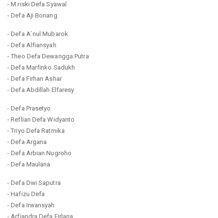
- M.riski Defa Syawal
- Defa Aji Bonang
- Defa A`nul Mubarok
- Defa Alfiansyah
- Theo Defa Dewangga Putra
- Defa Marfinko Sadukh
- Defa Firhan Ashar
- Defa Abdillah Elfaresy
- Defa Prasetyo
- Reflian Defa Widyanto
- Triyo Defa Ratmika
- Defa Argana
- Defa Arbian Nugroho
- Defa Maulana
- Defa Dwi Saputra
- Hafizu Defa
- Defa Irwansyah
- Arfiandra Defa Firlana