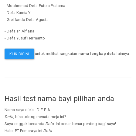
- Mochmmad Defa Putera Pratama
- Defa Kurnia Y
- Greffando Defa Agusta
- Defa Tri Alfiana
- Defa Yusuf Hermanto
untuk melihat rangkaian
nama lengkap defa
lainnya.
KLIK DISINI
Hasil test nama bayi pilihan anda
Nama saya dieja.. D-E-F-A
Defa
, bisa tolong menata meja ini?
Saya enggak becanda
Defa
, ini benar-benar penting bagi saya!
Halo, PT Primaraya ini
Defa
.