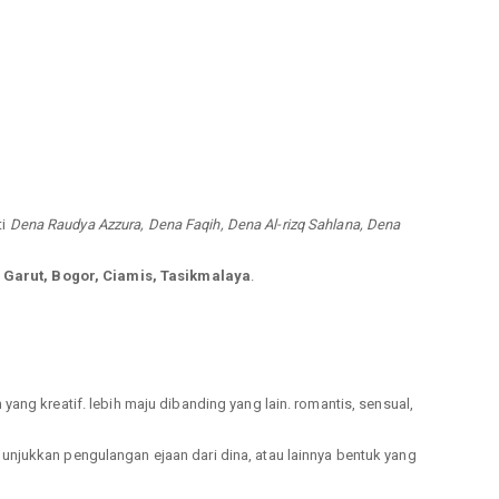
ti
Dena Raudya Azzura, Dena Faqih, Dena Al-rizq Sahlana, Dena
Garut, Bogor, Ciamis, Tasikmalaya
.
ang kreatif. lebih maju dibanding yang lain. romantis, sensual,
njukkan pengulangan ejaan dari dina, atau lainnya bentuk yang