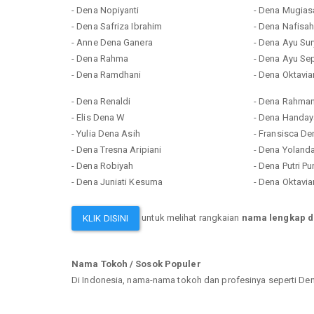
- Dena Nopiyanti
- Dena Mugias
- Dena Safriza Ibrahim
- Dena Nafisa
- Anne Dena Ganera
- Dena Ayu Su
- Dena Rahma
- Dena Ayu Se
- Dena Ramdhani
- Dena Oktavi
- Dena Renaldi
- Dena Rahma
- Elis Dena W
- Dena Handay
- Yulia Dena Asih
- Fransisca De
- Dena Tresna Aripiani
- Dena Yoland
- Dena Robiyah
- Dena Putri P
- Dena Juniati Kesuma
- Dena Oktavia
untuk melihat rangkaian
nama lengkap 
KLIK DISINI
Nama Tokoh / Sosok Populer
Di Indonesia, nama-nama tokoh dan profesinya seperti 