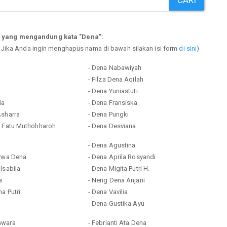
p yang mengandung kata "Dena":
. Jika Anda ingin menghapus nama di bawah silakan isi form
di sini
)
- Dena Nabawiyah
- Filza Dena Aqilah
- Dena Yuniastuti
ia
- Dena Fransiska
Asharra
- Dena Pungki
a Fatu Muthohharoh
- Dena Desviana
- Dena Agustina
sywa Dena
- Dena Aprila Rosyandi
lsabila
- Dena Migita Putri H.
a
- Neng Dena Anjani
na Putri
- Dena Vavilia
- Dena Gustika Ayu
swara
- Febrianti Ata Dena