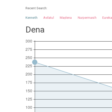
Recent Search:
Kenneth
Avilatul
Maylena
Nurpermasih
Eurek
Nurhilman
Pathin
Muhalis
Abdullah
Dena