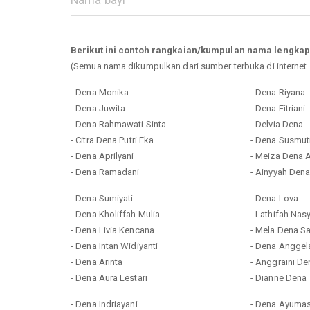
Berikut ini contoh rangkaian/kumpulan nama lengka
(Semua nama dikumpulkan dari sumber terbuka di internet
- Dena Monika
- Dena Riyana
- Dena Juwita
- Dena Fitriani
- Dena Rahmawati Sinta
- Delvia Dena
- Citra Dena Putri Eka
- Dena Susmut
- Dena Aprilyani
- Meiza Dena 
- Dena Ramadani
- Ainyyah Den
- Dena Sumiyati
- Dena Lova
- Dena Kholiffah Mulia
- Lathifah Na
- Dena Livia Kencana
- Mela Dena Sa
- Dena Intan Widiyanti
- Dena Anggel
- Dena Arinta
- Anggraini De
- Dena Aura Lestari
- Dianne Dena
- Dena Indriayani
- Dena Ayuma