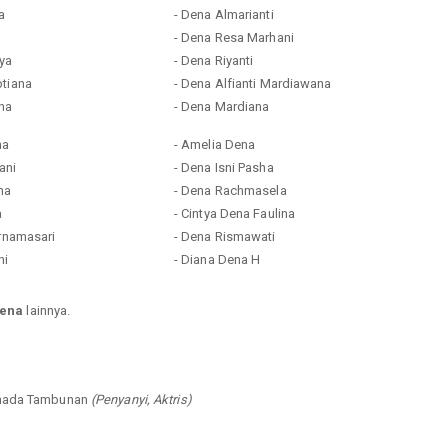
a
- Dena Almarianti
h
- Dena Resa Marhani
rya
- Dena Riyanti
ptiana
- Dena Alfianti Mardiawana
ana
- Dena Mardiana
na
- Amelia Dena
ani
- Dena Isni Pasha
na
- Dena Rachmasela
a
- Cintya Dena Faulina
urnamasari
- Dena Rismawati
ni
- Diana Dena H
dena
lainnya.
Denada Tambunan
(Penyanyi, Aktris)