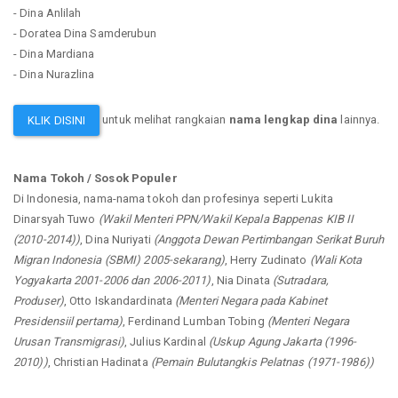
- Dina Anlilah
- Doratea Dina Samderubun
- Dina Mardiana
- Dina Nurazlina
untuk melihat rangkaian
nama lengkap dina
lainnya.
KLIK DISINI
Nama Tokoh / Sosok Populer
Di Indonesia, nama-nama tokoh dan profesinya seperti Lukita
Dinarsyah Tuwo
(Wakil Menteri PPN/Wakil Kepala Bappenas KIB II
(2010-2014))
, Dina Nuriyati
(Anggota Dewan Pertimbangan Serikat Buruh
Migran Indonesia (SBMI) 2005-sekarang)
, Herry Zudinato
(Wali Kota
Yogyakarta 2001-2006 dan 2006-2011)
, Nia Dinata
(Sutradara,
Produser)
, Otto Iskandardinata
(Menteri Negara pada Kabinet
Presidensiil pertama)
, Ferdinand Lumban Tobing
(Menteri Negara
Urusan Transmigrasi)
, Julius Kardinal
(Uskup Agung Jakarta (1996-
2010))
, Christian Hadinata
(Pemain Bulutangkis Pelatnas (1971-1986))