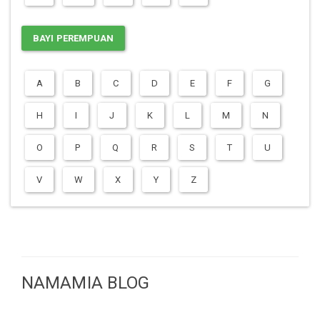
BAYI PEREMPUAN
A
B
C
D
E
F
G
H
I
J
K
L
M
N
O
P
Q
R
S
T
U
V
W
X
Y
Z
NAMAMIA BLOG