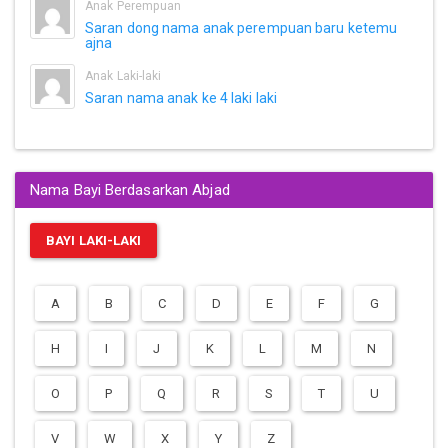
Anak Perempuan
Saran dong nama anak perempuan baru ketemu
ajna
Anak Laki-laki
Saran nama anak ke 4 laki laki
Nama Bayi Berdasarkan Abjad
BAYI LAKI-LAKI
A
B
C
D
E
F
G
H
I
J
K
L
M
N
O
P
Q
R
S
T
U
V
W
X
Y
Z