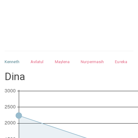
Kenneth
Avilatul
Maylena
Nurpermasih
Eureka
Julita
Matthew
Isabella
Arquelao
Kayla
Kayla
Dina
Nurhilman
Pathin
Muhalis
Abdullah