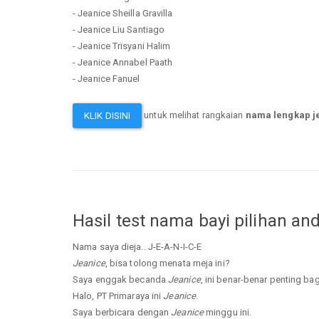
- Jeanice Sheilla Gravilla
- Jeanice Liu Santiago
- Jeanice Trisyani Halim
- Jeanice Annabel Paath
- Jeanice Fanuel
untuk melihat rangkaian
nama lengkap j
KLIK DISINI
Hasil test nama bayi pilihan an
Nama saya dieja.. J-E-A-N-I-C-E
Jeanice
, bisa tolong menata meja ini?
Saya enggak becanda
Jeanice
, ini benar-benar penting bag
Halo, PT Primaraya ini
Jeanice
.
Saya berbicara dengan
Jeanice
minggu ini.