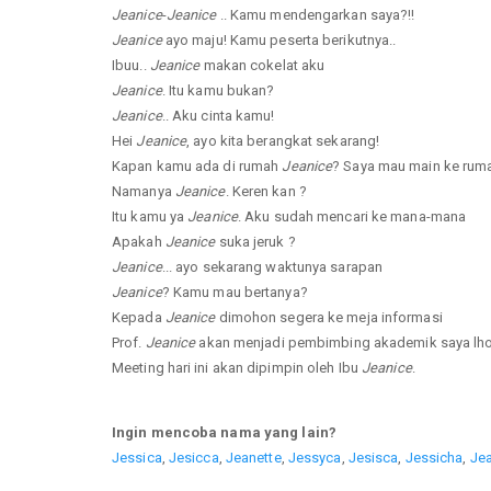
Jeanice
-
Jeanice
.. Kamu mendengarkan saya?!!
Jeanice
ayo maju! Kamu peserta berikutnya..
Ibuu..
Jeanice
makan cokelat aku
Jeanice
. Itu kamu bukan?
Jeanice
.. Aku cinta kamu!
Hei
Jeanice
, ayo kita berangkat sekarang!
Kapan kamu ada di rumah
Jeanice
? Saya mau main ke rum
Namanya
Jeanice
. Keren kan ?
Itu kamu ya
Jeanice
. Aku sudah mencari ke mana-mana
Apakah
Jeanice
suka jeruk ?
Jeanice
... ayo sekarang waktunya sarapan
Jeanice
? Kamu mau bertanya?
Kepada
Jeanice
dimohon segera ke meja informasi
Prof.
Jeanice
akan menjadi pembimbing akademik saya lho
Meeting hari ini akan dipimpin oleh Ibu
Jeanice
.
Ingin mencoba nama yang lain?
Jessica
,
Jesicca
,
Jeanette
,
Jessyca
,
Jesisca
,
Jessicha
,
Jea