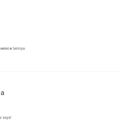
eanice
lainnya.
da
i saya!