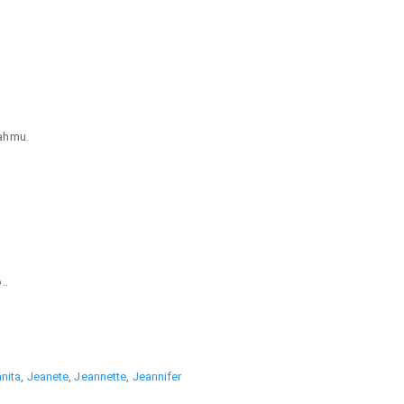
ahmu.
..
nita
,
Jeanete
,
Jeannette
,
Jeannifer