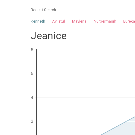
Recent Search:
Kenneth
Avilatul
Maylena
Nurpermasih
Eurek
Nurhilman
Pathin
Muhalis
Abdullah
Jeanice