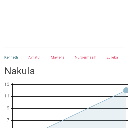
Kenneth
Avilatul
Maylena
Nurpermasih
Eureka
Julita
Matthew
Isabella
Arquelao
Kayla
Kayla
Nakula
Nurhilman
Pathin
Muhalis
Abdullah