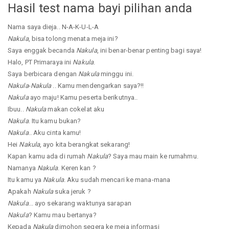
Hasil test nama bayi pilihan anda
Nama saya dieja.. N-A-K-U-L-A
Nakula
, bisa tolong menata meja ini?
Saya enggak becanda
Nakula
, ini benar-benar penting bagi saya!
Halo, PT Primaraya ini
Nakula
.
Saya berbicara dengan
Nakula
minggu ini.
Nakula
-
Nakula
.. Kamu mendengarkan saya?!!
Nakula
ayo maju! Kamu peserta berikutnya..
Ibuu..
Nakula
makan cokelat aku
Nakula
. Itu kamu bukan?
Nakula
.. Aku cinta kamu!
Hei
Nakula
, ayo kita berangkat sekarang!
Kapan kamu ada di rumah
Nakula
? Saya mau main ke rumahmu.
Namanya
Nakula
. Keren kan ?
Itu kamu ya
Nakula
. Aku sudah mencari ke mana-mana
Apakah
Nakula
suka jeruk ?
Nakula
... ayo sekarang waktunya sarapan
Nakula
? Kamu mau bertanya?
Kepada
Nakula
dimohon segera ke meja informasi