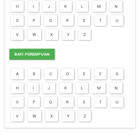
H
I
J
K
L
M
N
O
P
Q
R
S
T
U
V
W
X
Y
Z
BAYI PEREMPUAN
A
B
C
D
E
F
G
H
I
J
K
L
M
N
O
P
Q
R
S
T
U
V
W
X
Y
Z