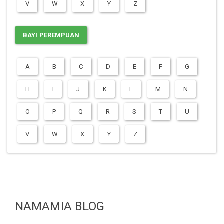
V
W
X
Y
Z
BAYI PEREMPUAN
A
B
C
D
E
F
G
H
I
J
K
L
M
N
O
P
Q
R
S
T
U
V
W
X
Y
Z
NAMAMIA BLOG