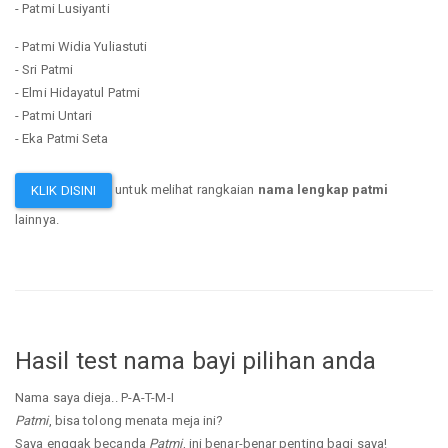
- Patmi Lusiyanti
- Patmi Widia Yuliastuti
- Sri Patmi
- Elmi Hidayatul Patmi
- Patmi Untari
- Eka Patmi Seta
untuk melihat rangkaian
nama lengkap patmi
KLIK DISINI
lainnya.
Hasil test nama bayi pilihan anda
Nama saya dieja.. P-A-T-M-I
Patmi
, bisa tolong menata meja ini?
Saya enggak becanda
Patmi
, ini benar-benar penting bagi saya!