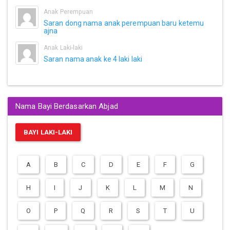
Anak Perempuan
Saran dong nama anak perempuan baru ketemu
ajna
Anak Laki-laki
Saran nama anak ke 4 laki laki
Nama Bayi Berdasarkan Abjad
BAYI LAKI-LAKI
A
B
C
D
E
F
G
H
I
J
K
L
M
N
O
P
Q
R
S
T
U