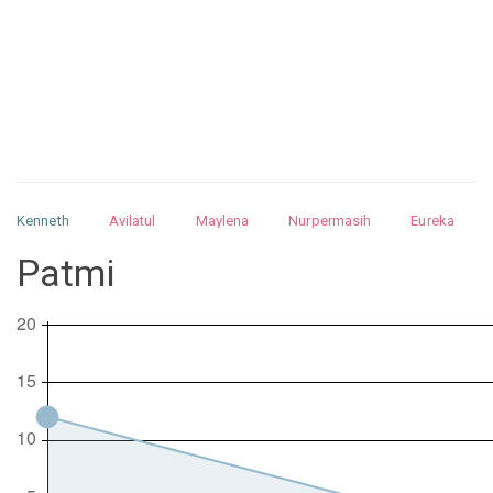
Kenneth
Avilatul
Maylena
Nurpermasih
Eureka
Julita
Matthew
Isabella
Arquelao
Kayla
Kayla
Patmi
Nurhilman
Pathin
Muhalis
Abdullah