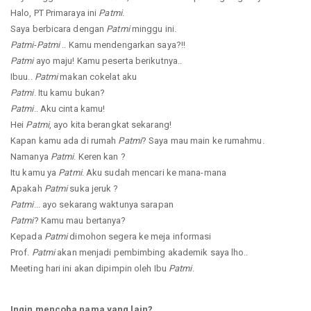
Halo, PT Primaraya ini
Patmi
.
Saya berbicara dengan
Patmi
minggu ini.
Patmi
-
Patmi
.. Kamu mendengarkan saya?!!
Patmi
ayo maju! Kamu peserta berikutnya..
Ibuu..
Patmi
makan cokelat aku
Patmi
. Itu kamu bukan?
Patmi
.. Aku cinta kamu!
Hei
Patmi
, ayo kita berangkat sekarang!
Kapan kamu ada di rumah
Patmi
? Saya mau main ke rumahmu.
Namanya
Patmi
. Keren kan ?
Itu kamu ya
Patmi
. Aku sudah mencari ke mana-mana
Apakah
Patmi
suka jeruk ?
Patmi
... ayo sekarang waktunya sarapan
Patmi
? Kamu mau bertanya?
Kepada
Patmi
dimohon segera ke meja informasi
Prof.
Patmi
akan menjadi pembimbing akademik saya lho..
Meeting hari ini akan dipimpin oleh Ibu
Patmi
.
Ingin mencoba nama yang lain?