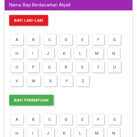
Nama Bayi Berdasarkan Abjad
BAYI LAKI-LAKI
A
B
C
D
E
F
G
H
I
J
K
L
M
N
O
P
Q
R
S
T
U
V
W
X
Y
Z
BAYI PEREMPUAN
A
B
C
D
E
F
G
H
I
J
K
L
M
N