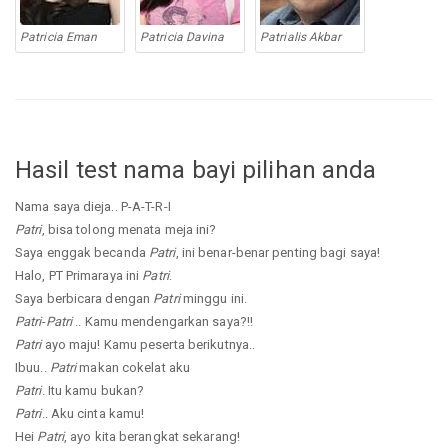
Patricia Eman
Patricia Davina
Patrialis Akbar
Hasil test nama bayi pilihan anda
Nama saya dieja.. P-A-T-R-I
Patri
, bisa tolong menata meja ini?
Saya enggak becanda
Patri
, ini benar-benar penting bagi saya!
Halo, PT Primaraya ini
Patri
.
Saya berbicara dengan
Patri
minggu ini.
Patri
-
Patri
.. Kamu mendengarkan saya?!!
Patri
ayo maju! Kamu peserta berikutnya..
Ibuu..
Patri
makan cokelat aku
Patri
. Itu kamu bukan?
Patri
.. Aku cinta kamu!
Hei
Patri
, ayo kita berangkat sekarang!