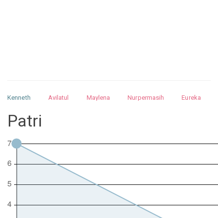
Kenneth
Avilatul
Maylena
Nurpermasih
Eureka
Julita
Matthew
Isabella
Arquelao
Kayla
Kayla
Patri
Nurhilman
Pathin
Muhalis
Abdullah