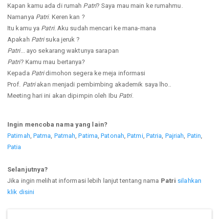
Kapan kamu ada di rumah
Patri
? Saya mau main ke rumahmu.
Namanya
Patri
. Keren kan ?
Itu kamu ya
Patri
. Aku sudah mencari ke mana-mana
Apakah
Patri
suka jeruk ?
Patri
... ayo sekarang waktunya sarapan
Patri
? Kamu mau bertanya?
Kepada
Patri
dimohon segera ke meja informasi
Prof.
Patri
akan menjadi pembimbing akademik saya lho..
Meeting hari ini akan dipimpin oleh Ibu
Patri
.
Ingin mencoba nama yang lain?
Patimah
,
Patma
,
Patmah
,
Patima
,
Patonah
,
Patmi
,
Patria
,
Pajriah
,
Patin
,
Patia
Selanjutnya?
Jika ingin melihat informasi lebih lanjut tentang nama
Patri
silahkan
klik disini