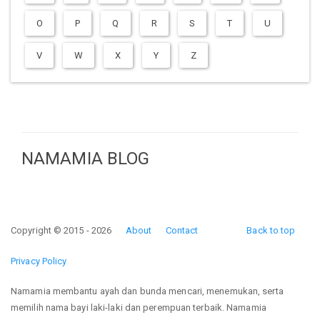
O
P
Q
R
S
T
U
V
W
X
Y
Z
NAMAMIA BLOG
Copyright © 2015 - 2026
About
Contact
Back to top
Privacy Policy
Namamia membantu ayah dan bunda mencari, menemukan, serta
memilih nama bayi laki-laki dan perempuan terbaik. Namamia