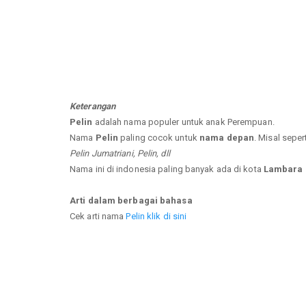
Keterangan
Pelin
adalah nama populer untuk anak Perempuan.
Nama
Pelin
paling cocok untuk
nama depan
. Misal seper
Pelin Jumatriani, Pelin, dll
Nama ini di indonesia paling banyak ada di kota
Lambara 
Arti dalam berbagai bahasa
Cek arti nama
Pelin klik di sini