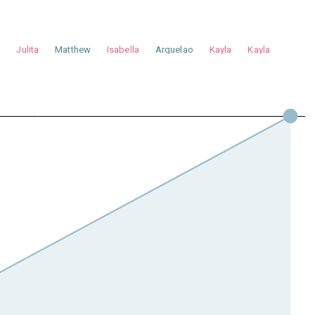
a
Julita
Matthew
Isabella
Arquelao
Kayla
Kayla