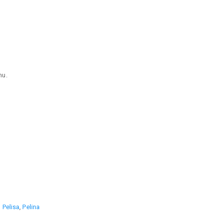
mu.
,
Pelisa
,
Pelina