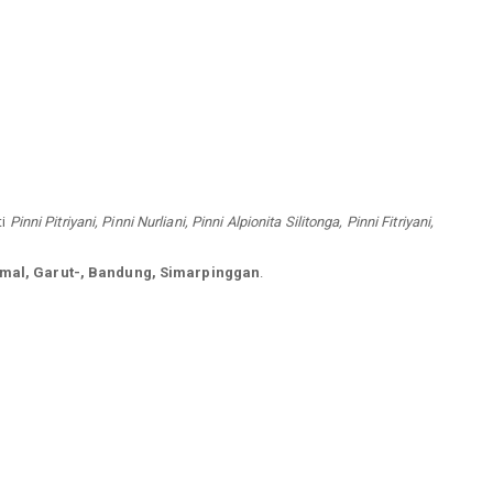
ti
Pinni Pitriyani, Pinni Nurliani, Pinni Alpionita Silitonga, Pinni Fitriyani,
umal, Garut-, Bandung, Simarpinggan
.