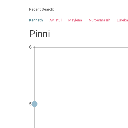
Recent Search:
Kenneth
Avilatul
Maylena
Nurpermasih
Eurek
Nurhilman
Pathin
Muhalis
Abdullah
Pinni