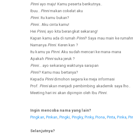
Pinni
ayo maju! Kamu peserta berikutnya..
Ibuu..
Pinni
makan cokelat aku
Pinni
. Itu kamu bukan?
Pinni
.. Aku cinta kamu!
Hei
Pinni
, ayo kita berangkat sekarang!
Kapan kamu ada di rumah
Pinni
? Saya mau main ke rumah
Namanya
Pinni
. Keren kan ?
Itu kamu ya
Pinni
. Aku sudah mencari ke mana-mana
Apakah
Pinni
suka jeruk ?
Pinni
... ayo sekarang waktunya sarapan
Pinni
? Kamu mau bertanya?
Kepada
Pinni
dimohon segera ke meja informasi
Prof.
Pinni
akan menjadi pembimbing akademik saya lho..
Meeting hari ini akan dipimpin oleh Ibu
Pinni
.
Ingin mencoba nama yang lain?
Pingkan
,
Pinkan
,
Pingki
,
Pingky
,
Pinky
,
Piona
,
Pinta
,
Pinka
,
Pi
Selanjutnya?