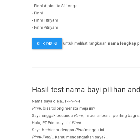
- Pinni Alpionita Silitonga
- Pinni
- Pinni Fitriyani
- Pinni Pitriyani
untuk melihat rangkaian
nama lengkap p
KLIK DISINI
Hasil test nama bayi pilihan an
Nama saya dieja.. P-I-N-N-I
Pinni
, bisa tolong menata meja ini?
Saya enggak becanda
Pinni
, ini benar-benar penting bagi s
Halo, PT Primaraya ini
Pinni
.
Saya berbicara dengan
Pinni
minggu ini.
Pinni
-
Pinni
.. Kamu mendengarkan saya?!!