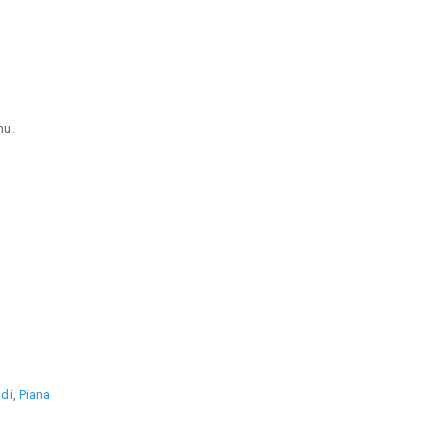
mu.
ndi
,
Piana