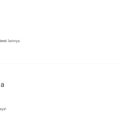
inni
lainnya.
da
aya!