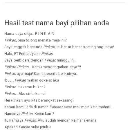
Hasil test nama bayi pilihan anda
Nama saya dieja.. P-I-N-K-A-N
Pinkan
, bisa tolong menata meja ini?
Saya enggak becanda
Pinkan
, ini benar-benar penting bagi saya!
Halo, PT Primaraya ini
Pinkan
.
Saya berbicara dengan
Pinkan
minggu ini.
Pinkan
-
Pinkan
.. Kamu mendengarkan saya?!!
Pinkan
ayo maju! Kamu peserta berikutnya..
Ibuu..
Pinkan
makan cokelat aku
Pinkan
. Itu kamu bukan?
Pinkan
.. Aku cinta kamu!
Hei
Pinkan
, ayo kita berangkat sekarang!
Kapan kamu ada di rumah
Pinkan
? Saya mau main ke rumahmu.
Namanya
Pinkan
. Keren kan ?
Itu kamu ya
Pinkan
. Aku sudah mencari ke mana-mana
Apakah
Pinkan
suka jeruk ?