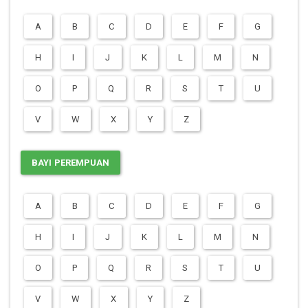
A
B
C
D
E
F
G
H
I
J
K
L
M
N
O
P
Q
R
S
T
U
V
W
X
Y
Z
BAYI PEREMPUAN
A
B
C
D
E
F
G
H
I
J
K
L
M
N
O
P
Q
R
S
T
U
V
W
X
Y
Z