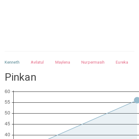
Kenneth
Avilatul
Maylena
Nurpermasih
Eureka
Julita
Matthew
Isabella
Arquelao
Kayla
Kayla
Pinkan
Nurhilman
Pathin
Muhalis
Abdullah