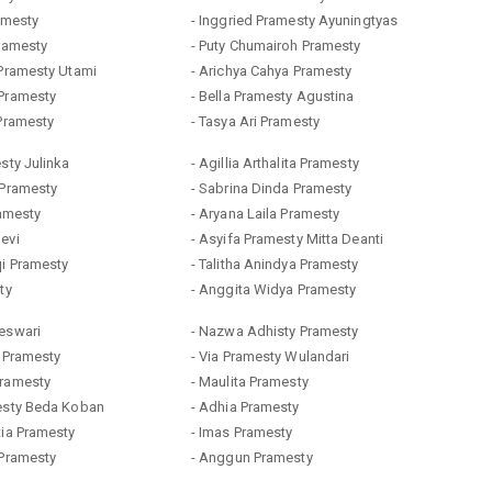
ramesty
- Inggried Pramesty Ayuningtyas
Pramesty
- Puty Chumairoh Pramesty
 Pramesty Utami
- Arichya Cahya Pramesty
 Pramesty
- Bella Pramesty Agustina
 Pramesty
- Tasya Ari Pramesty
esty Julinka
- Agillia Arthalita Pramesty
 Pramesty
- Sabrina Dinda Pramesty
ramesty
- Aryana Laila Pramesty
evi
- Asyifa Pramesty Mitta Deanti
qi Pramesty
- Talitha Anindya Pramesty
ty
- Anggita Widya Pramesty
reswari
- Nazwa Adhisty Pramesty
a Pramesty
- Via Pramesty Wulandari
Pramesty
- Maulita Pramesty
mesty Beda Koban
- Adhia Pramesty
tia Pramesty
- Imas Pramesty
 Pramesty
- Anggun Pramesty