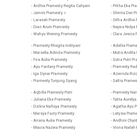
- Ardhia Pramesty Regita Cahyani
- Pritha Eka P
- Jamini Pramesty .r
- Shintia Dwi 
- Larasati Pramesty
- Githa Ardhia
- Dian Arum Pramesty
- Najwa Nidya
- Wahyu Wening Pramesty
- Clara Jesica
- Pramesty Rhegita Indriyani
- Adellia Pram
- Marsella Adinda Pramesty
- Mutia Andita
- Fira Aulia Pramesty
- Sutra Putri P
- Ayu Fardany Pramesty
- Pramesty Rad
- Iga Dynar Pramesty
- Azwinda Riz
- Pramesty Tunjung Syang
- Saltia Prames
- Aqbilla Pramesty Putri
- Pramesty Na
- Juliana Eka Pramesty
- Talita Aurely
- Dzikra Nafisya Pramesty
- Agatha Ayu 
- Marsya Fazry Pramesty
- Letysia Pra
- Ariana Aulia Pramesty
- Andhini Chyn
- Maura Nazwa Pramesty
- Viona Nailah