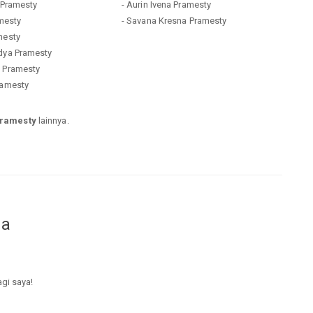
a Pramesty
- Aurin Ivena Pramesty
amesty
- Savana Kresna Pramesty
mesty
adya Pramesty
a Pramesty
ramesty
pramesty
lainnya.
da
agi saya!