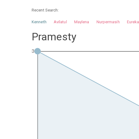
Recent Search:
Kenneth
Avilatul
Maylena
Nurpermasih
Eurek
Nurhilman
Pathin
Muhalis
Abdullah
Pramesty