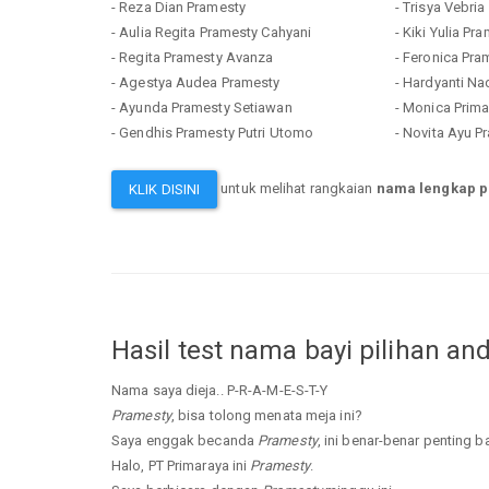
- Reza Dian Pramesty
- Trisya Vebri
- Aulia Regita Pramesty Cahyani
- Kiki Yulia Pr
- Regita Pramesty Avanza
- Feronica Pra
- Agestya Audea Pramesty
- Hardyanti N
- Ayunda Pramesty Setiawan
- Monica Prim
- Gendhis Pramesty Putri Utomo
- Novita Ayu P
untuk melihat rangkaian
nama lengkap 
KLIK DISINI
Hasil test nama bayi pilihan an
Nama saya dieja.. P-R-A-M-E-S-T-Y
Pramesty
, bisa tolong menata meja ini?
Saya enggak becanda
Pramesty
, ini benar-benar penting b
Halo, PT Primaraya ini
Pramesty
.