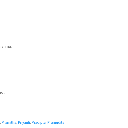
umahmu.
o..
i
,
Pramitha
,
Priyanti
,
Pradipta
,
Pramudita