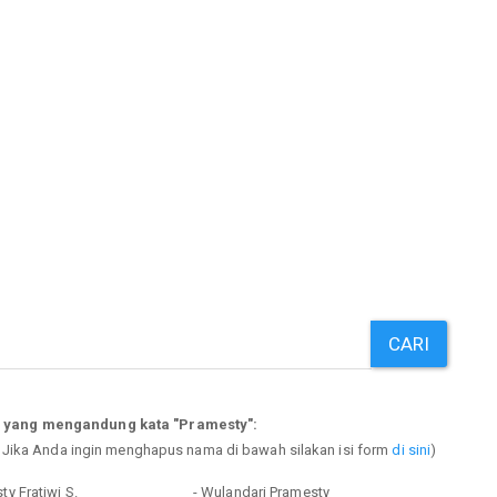
CARI
p yang mengandung kata "Pramesty":
. Jika Anda ingin menghapus nama di bawah silakan isi form
di sini
)
ty Fratiwi S.
- Wulandari Pramesty