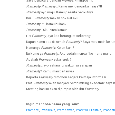
Saya berbicara dengan
Pramesty
minggu ini.
Pramesty
-
Pramesty
.. Kamu mendengarkan saya?!!
Pramesty
ayo maju! Kamu peserta berikutnya..
Ibuu..
Pramesty
makan cokelat aku
Pramesty
. Itu kamu bukan?
Pramesty
.. Aku cinta kamu!
Hei
Pramesty
, ayo kita berangkat sekarang!
Kapan kamu ada di rumah
Pramesty
? Saya mau main ke r
Namanya
Pramesty
. Keren kan ?
Itu kamu ya
Pramesty
. Aku sudah mencari ke mana-mana
Apakah
Pramesty
suka jeruk ?
Pramesty
... ayo sekarang waktunya sarapan
Pramesty
? Kamu mau bertanya?
Kepada
Pramesty
dimohon segera ke meja informasi
Prof.
Pramesty
akan menjadi pembimbing akademik saya lh
Meeting hari ini akan dipimpin oleh Ibu
Pramesty
.
Ingin mencoba nama yang lain?
Pramesti
,
Pransiska
,
Prameswari
,
Prastiwi
,
Prastika
,
Prasast