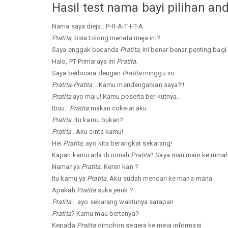
Hasil test nama bayi pilihan an
Nama saya dieja.. P-R-A-T-I-T-A
Pratita
, bisa tolong menata meja ini?
Saya enggak becanda
Pratita
, ini benar-benar penting bagi
Halo, PT Primaraya ini
Pratita
.
Saya berbicara dengan
Pratita
minggu ini.
Pratita
-
Pratita
.. Kamu mendengarkan saya?!!
Pratita
ayo maju! Kamu peserta berikutnya..
Ibuu..
Pratita
makan cokelat aku
Pratita
. Itu kamu bukan?
Pratita
.. Aku cinta kamu!
Hei
Pratita
, ayo kita berangkat sekarang!
Kapan kamu ada di rumah
Pratita
? Saya mau main ke ruma
Namanya
Pratita
. Keren kan ?
Itu kamu ya
Pratita
. Aku sudah mencari ke mana-mana
Apakah
Pratita
suka jeruk ?
Pratita
... ayo sekarang waktunya sarapan
Pratita
? Kamu mau bertanya?
Kepada
Pratita
dimohon segera ke meja informasi