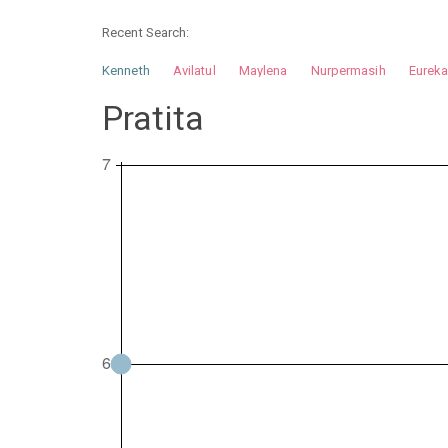
Recent Search:
Kenneth
Avilatul
Maylena
Nurpermasih
Eurek
Nurhilman
Pathin
Muhalis
Abdullah
Pratita