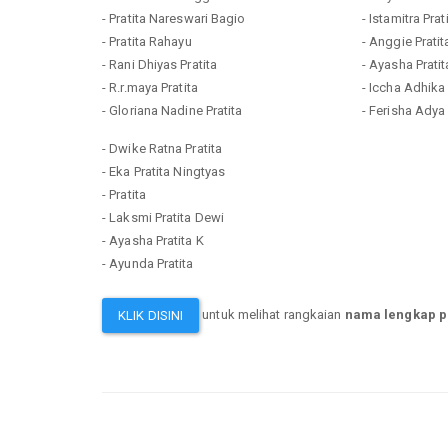
- Pratita Nareswari Bagio
- Istamitra Pra
- Pratita Rahayu
- Anggie Prati
- Rani Dhiyas Pratita
- Ayasha Pratit
- R.r.maya Pratita
- Iccha Adhika 
- Gloriana Nadine Pratita
- Ferisha Adya 
- Dwike Ratna Pratita
- Eka Pratita Ningtyas
- Pratita
- Laksmi Pratita Dewi
- Ayasha Pratita K
- Ayunda Pratita
untuk melihat rangkaian
nama lengkap pr
KLIK DISINI