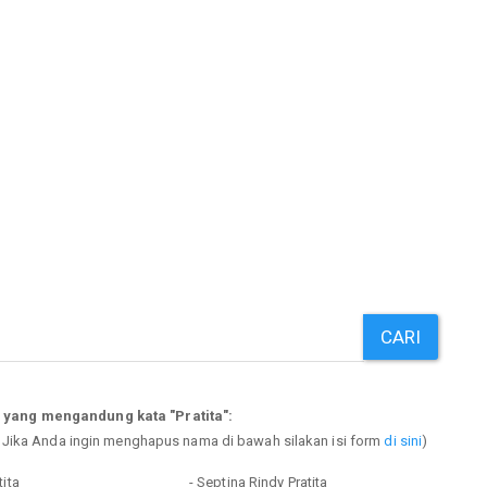
CARI
 yang mengandung kata "Pratita":
. Jika Anda ingin menghapus nama di bawah silakan isi form
di sini
)
tita
- Septina Rindy Pratita