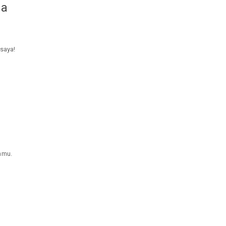
da
 saya!
hmu.