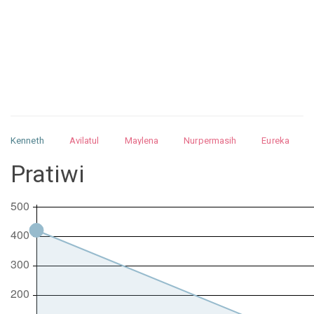
Kenneth
Avilatul
Maylena
Nurpermasih
Eureka
Julita
Matthew
Isabella
Arquelao
Kayla
Kayla
Pratiwi
Nurhilman
Pathin
Muhalis
Abdullah