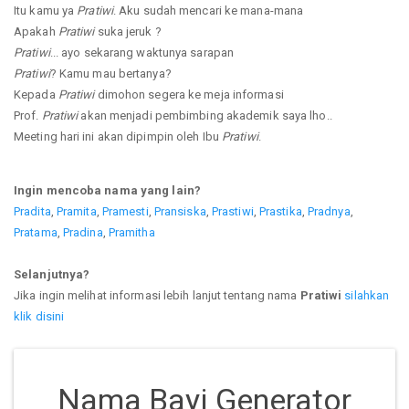
Itu kamu ya
Pratiwi
. Aku sudah mencari ke mana-mana
Apakah
Pratiwi
suka jeruk ?
Pratiwi
... ayo sekarang waktunya sarapan
Pratiwi
? Kamu mau bertanya?
Kepada
Pratiwi
dimohon segera ke meja informasi
Prof.
Pratiwi
akan menjadi pembimbing akademik saya lho..
Meeting hari ini akan dipimpin oleh Ibu
Pratiwi
.
Ingin mencoba nama yang lain?
Pradita
,
Pramita
,
Pramesti
,
Pransiska
,
Prastiwi
,
Prastika
,
Pradnya
,
Pratama
,
Pradina
,
Pramitha
Selanjutnya?
Jika ingin melihat informasi lebih lanjut tentang nama
Pratiwi
silahkan
klik disini
Nama Bayi Generator