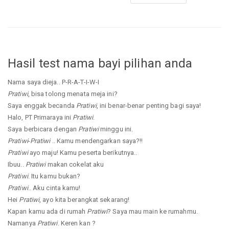
Hasil test nama bayi pilihan anda
Nama saya dieja.. P-R-A-T-I-W-I
Pratiwi
, bisa tolong menata meja ini?
Saya enggak becanda
Pratiwi
, ini benar-benar penting bagi saya!
Halo, PT Primaraya ini
Pratiwi
.
Saya berbicara dengan
Pratiwi
minggu ini.
Pratiwi
-
Pratiwi
.. Kamu mendengarkan saya?!!
Pratiwi
ayo maju! Kamu peserta berikutnya..
Ibuu..
Pratiwi
makan cokelat aku
Pratiwi
. Itu kamu bukan?
Pratiwi
.. Aku cinta kamu!
Hei
Pratiwi
, ayo kita berangkat sekarang!
Kapan kamu ada di rumah
Pratiwi
? Saya mau main ke rumahmu.
Namanya
Pratiwi
. Keren kan ?