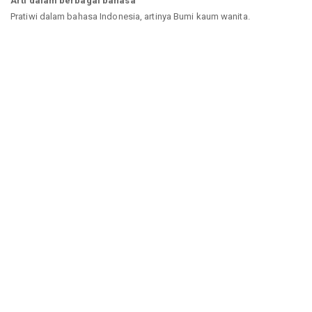
Arti dalam berbagai bahasa
Pratiwi dalam bahasa Indonesia, artinya Bumi kaum wanita.