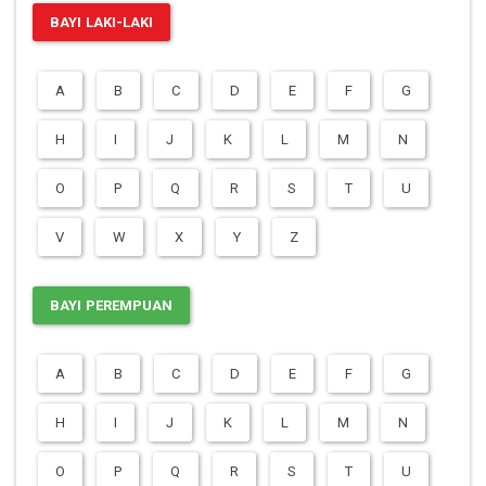
BAYI LAKI-LAKI
A
B
C
D
E
F
G
H
I
J
K
L
M
N
O
P
Q
R
S
T
U
V
W
X
Y
Z
BAYI PEREMPUAN
A
B
C
D
E
F
G
H
I
J
K
L
M
N
O
P
Q
R
S
T
U