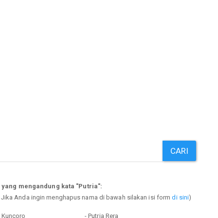
CARI
 yang mengandung kata "Putria":
. Jika Anda ingin menghapus nama di bawah silakan isi form
di sini
)
a Kuncoro
- Putria Rera