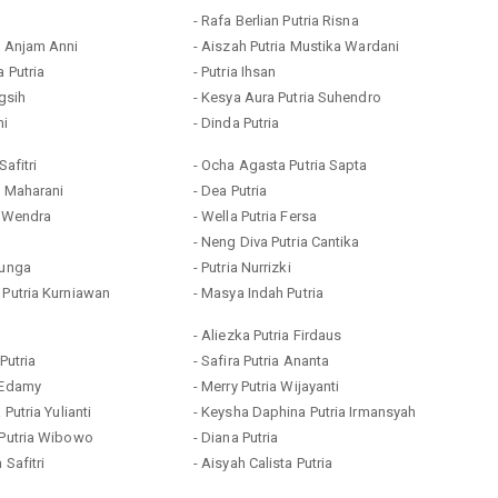
- Rafa Berlian Putria Risna
a Anjam Anni
- Aiszah Putria Mustika Wardani
a Putria
- Putria Ihsan
ngsih
- Kesya Aura Putria Suhendro
ni
- Dinda Putria
Safitri
- Ocha Agasta Putria Sapta
ia Maharani
- Dea Putria
a Wendra
- Wella Putria Fersa
- Neng Diva Putria Cantika
Bunga
- Putria Nurrizki
 Putria Kurniawan
- Masya Indah Putria
- Aliezka Putria Firdaus
Putria
- Safira Putria Ananta
a Edamy
- Merry Putria Wijayanti
 Putria Yulianti
- Keysha Daphina Putria Irmansyah
 Putria Wibowo
- Diana Putria
 Safitri
- Aisyah Calista Putria