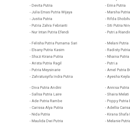
- Devita Putria
- Erina Putria
- Julia Emas Putria Wijaya
- Marsha Putri
- Justia Putria
- Rifda Shobih
- Putria Zahra Febrianti
- Siti Putria Ni
- Nur Intan Putria Efendi
- Putri.a Riandi
- Felisha Putria Purnama Sari
- Melani Putria 
- Elsany Putria Kasim
- Radisty Putr
- Shazi Kirana Putria
- Nhaina Putri
- Arista Putria Ragil
- Putri.a
- Putria Meysinarie
- Amel Putria 
- Zahratusyifa Indra Putria
- Ayesha Keyla
- Diva Putria Andini
- Annisa Putria
- Sallsa Putria Laire
- Shaira Melati 
- Ade Putria Rambe
- Poppy Putri
- Carissa Alya Putria
- Adellia Carisa
- Nida Putria
- Kirana Shafa
- Maulida Dwi Putria
- Melanie Putria