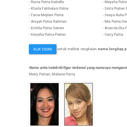
- Riana Putria Nabella
- Meysha Putri
- Khaila Fabbelani Putria
- Sinta Pratiwi 
- Fania Meylani Putria
- Sesya Aulia P
- Aisyah Putria Rahman
- Mia Putria De
- Ershila Putria Seirani
- Ananda Eka P
- Keiysha Putria Pratiwi
- Cerry Putria
untuk melihat rangkaian
nama lengkap p
KLIK DISINI
Nama artis/selebriti/figur terkenal yang namanya mengandu
Merry Putrian, Melanie Putria