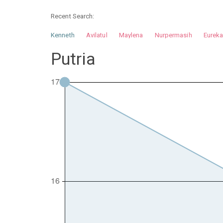
Recent Search:
Kenneth
Avilatul
Maylena
Nurpermasih
Eurek
Nurhilman
Pathin
Muhalis
Abdullah
Putria