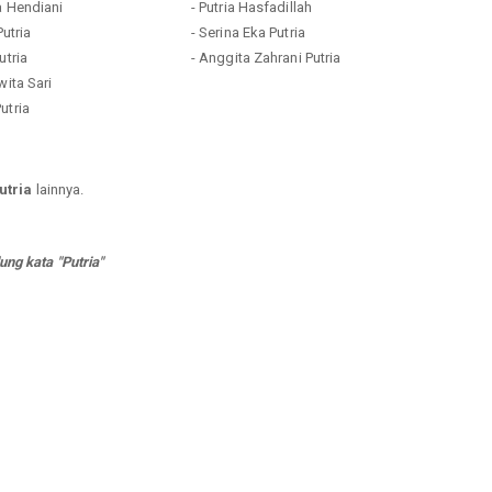
a Hendiani
- Putria Hasfadillah
Putria
- Serina Eka Putria
utria
- Anggita Zahrani Putria
wita Sari
utria
utria
lainnya.
ng kata "Putria"