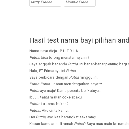
Merry Putrian
Melanie Putria
Hasil test nama bayi pilihan an
Nama saya dieja.. P-U-T-R-I-A
Putria
, bisa tolong menata meja ini?
Saya enggak becanda
Putria
, ini benar-benar penting bagi 
Halo, PT Primaraya ini
Putria
.
Saya berbicara dengan
Putria
minggu ini.
Putria
-
Putria
.. Kamu mendengarkan saya?!!
Putria
ayo maju! Kamu peserta berikutnya..
Ibuu..
Putria
makan cokelat aku
Putria
. Itu kamu bukan?
Putria
.. Aku cinta kamu!
Hei
Putria
, ayo kita berangkat sekarang!
Kapan kamu ada di rumah
Putria
? Saya mau main ke ruma