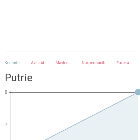
Kenneth
Avilatul
Maylena
Nurpermasih
Eureka
Julita
Matthew
Isabella
Arquelao
Kayla
Kayla
Putrie
Nurhilman
Pathin
Muhalis
Abdullah