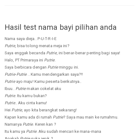
Hasil test nama bayi pilihan anda
Nama saya dieja.. P-U-T-R-I-E
Putrie
, bisa tolong menata meja ini?
Saya enggak becanda
Putrie
, ini benar-benar penting bagi saya!
Halo, PT Primaraya ini
Putrie
.
Saya berbicara dengan
Putrie
minggu ini.
Putrie
-
Putrie
.. Kamu mendengarkan saya?!!
Putrie
ayo maju! Kamu peserta berikutnya..
Ibuu..
Putrie
makan cokelat aku
Putrie
. Itu kamu bukan?
Putrie
.. Aku cinta kamu!
Hei
Putrie
, ayo kita berangkat sekarang!
Kapan kamu ada di rumah
Putrie
? Saya mau main ke rumahmu.
Namanya
Putrie
. Keren kan ?
Itu kamu ya
Putrie
. Aku sudah mencari ke mana-mana
Apakah
Putrie
suka jeruk ?