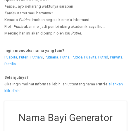
Putrie
... ayo sekarang waktunya sarapan
Putrie
? Kamu mau bertanya?
Kepada
Putrie
dimohon segera ke meja informasi
Prof.
Putrie
akan menjadi pembimbing akademik saya lho..
Meeting hari ini akan dipimpin oleh Ibu
Putrie
.
Ingin mencoba nama yang lain?
Puspita
,
Puteri
,
Putriani
,
Putriana
,
Putria
,
Putroe
,
Pusvita
,
Putrid
,
Purwita
,
Putrilia
Selanjutnya?
Jika ingin melihat informasi lebih lanjut tentang nama
Putrie
silahkan
klik disini
Nama Bayi Generator