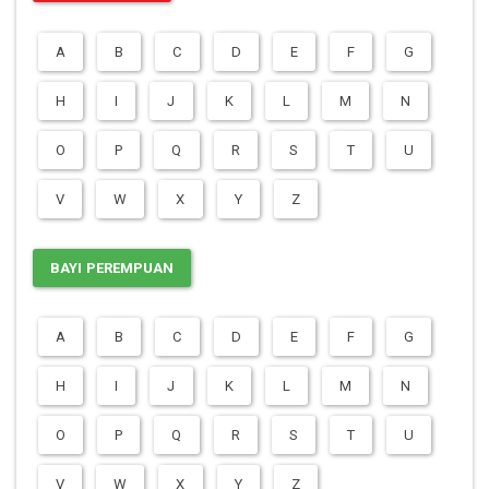
A
B
C
D
E
F
G
H
I
J
K
L
M
N
O
P
Q
R
S
T
U
V
W
X
Y
Z
BAYI PEREMPUAN
A
B
C
D
E
F
G
H
I
J
K
L
M
N
O
P
Q
R
S
T
U
V
W
X
Y
Z