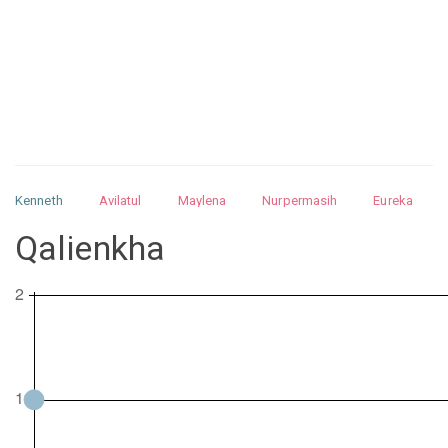
Kenneth
Avilatul
Maylena
Nurpermasih
Eureka
Julita
Matthew
Isabella
Arquelao
Kayla
Kayla
Qalienkha
Nurhilman
Pathin
Muhalis
Abdullah