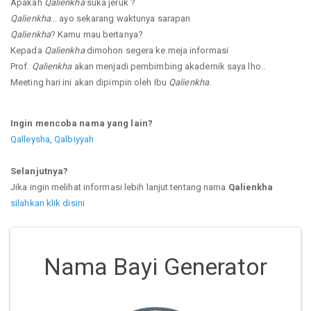
Apakah
Qalienkha
suka jeruk ?
Qalienkha
... ayo sekarang waktunya sarapan
Qalienkha
? Kamu mau bertanya?
Kepada
Qalienkha
dimohon segera ke meja informasi
Prof.
Qalienkha
akan menjadi pembimbing akademik saya lho..
Meeting hari ini akan dipimpin oleh Ibu
Qalienkha
.
Ingin mencoba nama yang lain?
Qalleysha
,
Qalbiyyah
Selanjutnya?
Jika ingin melihat informasi lebih lanjut tentang nama
Qalienkha
silahkan klik disini
Nama Bayi Generator