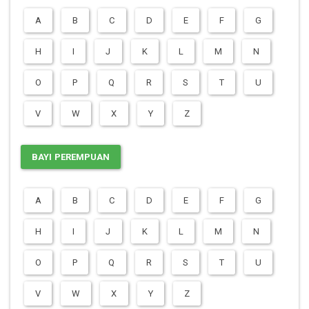
A
B
C
D
E
F
G
H
I
J
K
L
M
N
O
P
Q
R
S
T
U
V
W
X
Y
Z
BAYI PEREMPUAN
A
B
C
D
E
F
G
H
I
J
K
L
M
N
O
P
Q
R
S
T
U
V
W
X
Y
Z