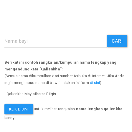
CARI
Berikut ini contoh rangkaian/kumpulan nama lengkap yang
mengandung kata "Qalienkha":
(Semua nama dikumpulkan dari sumber terbuka di internet. Jika Anda
ingin menghapus nama di bawah silakan isi form
di sini
)
- Qalienkha Maylafhaiza Bilqis
untuk melihat rangkaian
nama lengkap qalienkha
KLIK DISINI
lainnya.