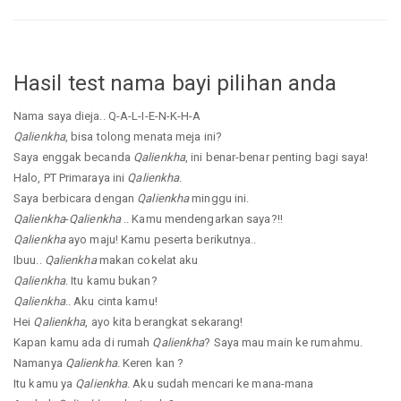
Hasil test nama bayi pilihan anda
Nama saya dieja.. Q-A-L-I-E-N-K-H-A
Qalienkha
, bisa tolong menata meja ini?
Saya enggak becanda
Qalienkha
, ini benar-benar penting bagi saya!
Halo, PT Primaraya ini
Qalienkha
.
Saya berbicara dengan
Qalienkha
minggu ini.
Qalienkha
-
Qalienkha
.. Kamu mendengarkan saya?!!
Qalienkha
ayo maju! Kamu peserta berikutnya..
Ibuu..
Qalienkha
makan cokelat aku
Qalienkha
. Itu kamu bukan?
Qalienkha
.. Aku cinta kamu!
Hei
Qalienkha
, ayo kita berangkat sekarang!
Kapan kamu ada di rumah
Qalienkha
? Saya mau main ke rumahmu.
Namanya
Qalienkha
. Keren kan ?
Itu kamu ya
Qalienkha
. Aku sudah mencari ke mana-mana