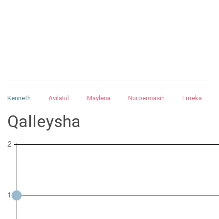
Kenneth
Avilatul
Maylena
Nurpermasih
Eureka
Julita
Matthew
Isabella
Arquelao
Kayla
Kayla
Qalleysha
Nurhilman
Pathin
Muhalis
Abdullah