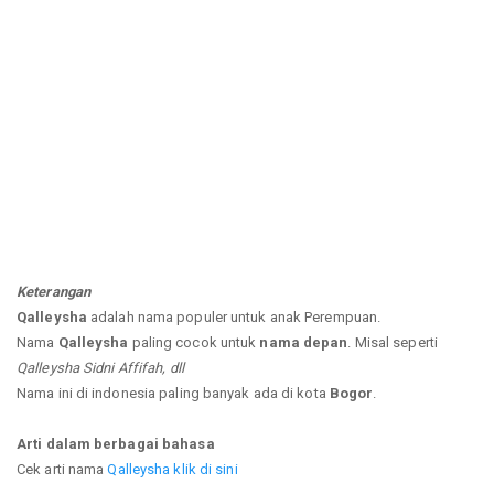
Keterangan
Qalleysha
adalah nama populer untuk anak Perempuan.
Nama
Qalleysha
paling cocok untuk
nama depan
. Misal seperti
Qalleysha Sidni Affifah, dll
Nama ini di indonesia paling banyak ada di kota
Bogor
.
Arti dalam berbagai bahasa
Cek arti nama
Qalleysha klik di sini