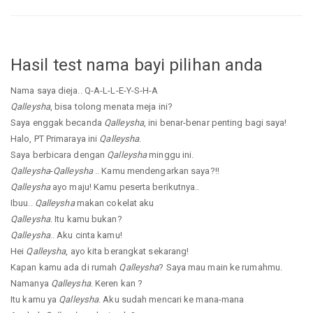
Hasil test nama bayi pilihan anda
Nama saya dieja.. Q-A-L-L-E-Y-S-H-A
Qalleysha
, bisa tolong menata meja ini?
Saya enggak becanda
Qalleysha
, ini benar-benar penting bagi saya!
Halo, PT Primaraya ini
Qalleysha
.
Saya berbicara dengan
Qalleysha
minggu ini.
Qalleysha
-
Qalleysha
.. Kamu mendengarkan saya?!!
Qalleysha
ayo maju! Kamu peserta berikutnya..
Ibuu..
Qalleysha
makan cokelat aku
Qalleysha
. Itu kamu bukan?
Qalleysha
.. Aku cinta kamu!
Hei
Qalleysha
, ayo kita berangkat sekarang!
Kapan kamu ada di rumah
Qalleysha
? Saya mau main ke rumahmu.
Namanya
Qalleysha
. Keren kan ?
Itu kamu ya
Qalleysha
. Aku sudah mencari ke mana-mana