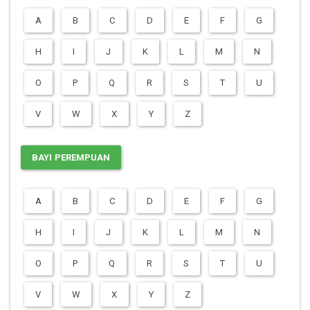
A
B
C
D
E
F
G
H
I
J
K
L
M
N
O
P
Q
R
S
T
U
V
W
X
Y
Z
BAYI PEREMPUAN
A
B
C
D
E
F
G
H
I
J
K
L
M
N
O
P
Q
R
S
T
U
V
W
X
Y
Z