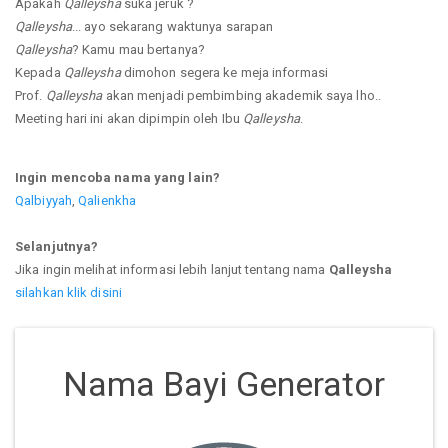
Apakah
Qalleysha
suka jeruk ?
Qalleysha
... ayo sekarang waktunya sarapan
Qalleysha
? Kamu mau bertanya?
Kepada
Qalleysha
dimohon segera ke meja informasi
Prof.
Qalleysha
akan menjadi pembimbing akademik saya lho..
Meeting hari ini akan dipimpin oleh Ibu
Qalleysha
.
Ingin mencoba nama yang lain?
Qalbiyyah
,
Qalienkha
Selanjutnya?
Jika ingin melihat informasi lebih lanjut tentang nama
Qalleysha
silahkan klik disini
Nama Bayi Generator