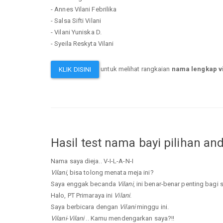
- Annes Vilani Febrilika
- Salsa Sifti Vilani
- Vilani Yuniska D.
- Syeila Reskyta Vilani
untuk melihat rangkaian
nama lengkap vi
KLIK DISINI
Hasil test nama bayi pilihan an
Nama saya dieja.. V-I-L-A-N-I
Vilani
, bisa tolong menata meja ini?
Saya enggak becanda
Vilani
, ini benar-benar penting bagi 
Halo, PT Primaraya ini
Vilani
.
Saya berbicara dengan
Vilani
minggu ini.
Vilani
-
Vilani
.. Kamu mendengarkan saya?!!