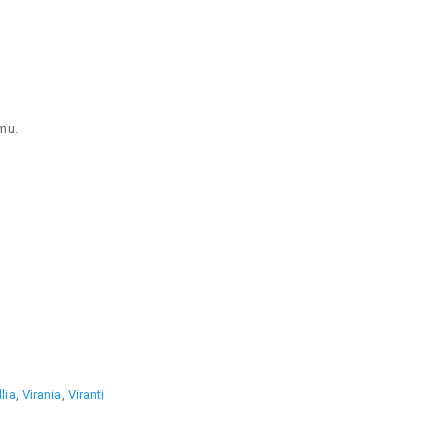
mu.
llia
,
Virania
,
Viranti