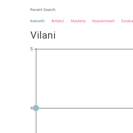
Recent Search:
Kenneth
Avilatul
Maylena
Nurpermasih
Eurek
Nurhilman
Pathin
Muhalis
Abdullah
Vilani