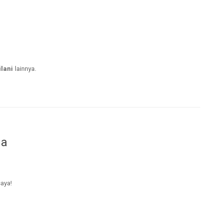
lani
lainnya.
da
saya!