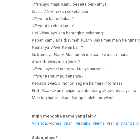
Vilani
ayo maju! Kamu peserta berikutnya..
Ibuu..
Vilani
makan cokelat aku
Vilani
. Itu kamu bukan?
Vilani
.. Aku cinta kamu!
Hei
Vilani
, ayo kita berangkat sekarang!
Kapan kamu ada di rumah
Vilani
? Saya mau main ke rumah
Namanya
Vilani
. Keren kan ?
Itu kamu ya
Vilani
. Aku sudah mencari ke mana-mana
Apakah
Vilani
suka jeruk ?
Vilani
... ayo sekarang waktunya sarapan
Vilani
? Kamu mau bertanya?
Kepada
Vilani
dimohon segera ke meja informasi
Prof.
Vilani
akan menjadi pembimbing akademik saya lho..
Meeting hari ini akan dipimpin oleh Ibu
Vilani
.
Ingin mencoba nama yang lain?
Vinanda
,
Vionna
,
Virani
,
Vironika
,
Vienna
,
Vianny
,
Viranda
,
Vi
Selanjutnya?