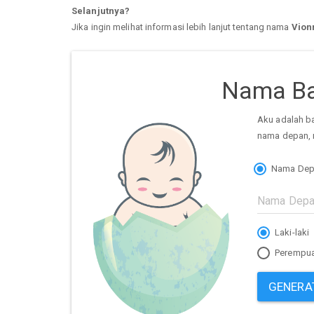
Selanjutnya?
Jika ingin melihat informasi lebih lanjut tentang nama
Vion
Nama Ba
Aku adalah b
nama depan, 
Nama Dep
Laki-laki
Perempu
GENERA