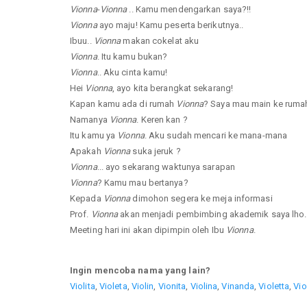
Vionna
-
Vionna
.. Kamu mendengarkan saya?!!
Vionna
ayo maju! Kamu peserta berikutnya..
Ibuu..
Vionna
makan cokelat aku
Vionna
. Itu kamu bukan?
Vionna
.. Aku cinta kamu!
Hei
Vionna
, ayo kita berangkat sekarang!
Kapan kamu ada di rumah
Vionna
? Saya mau main ke ruma
Namanya
Vionna
. Keren kan ?
Itu kamu ya
Vionna
. Aku sudah mencari ke mana-mana
Apakah
Vionna
suka jeruk ?
Vionna
... ayo sekarang waktunya sarapan
Vionna
? Kamu mau bertanya?
Kepada
Vionna
dimohon segera ke meja informasi
Prof.
Vionna
akan menjadi pembimbing akademik saya lho.
Meeting hari ini akan dipimpin oleh Ibu
Vionna
.
Ingin mencoba nama yang lain?
Violita
,
Violeta
,
Violin
,
Vionita
,
Violina
,
Vinanda
,
Violetta
,
Vio