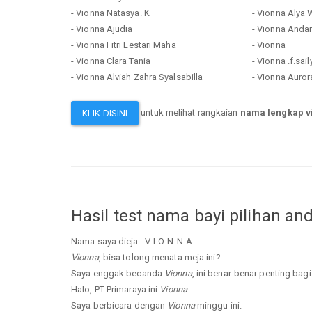
- Vionna Natasya. K
- Vionna Alya
- Vionna Ajudia
- Vionna Anda
- Vionna Fitri Lestari Maha
- Vionna
- Vionna Clara Tania
- Vionna .f.sail
- Vionna Alviah Zahra Syalsabilla
- Vionna Auro
untuk melihat rangkaian
nama lengkap v
KLIK DISINI
Hasil test nama bayi pilihan an
Nama saya dieja.. V-I-O-N-N-A
Vionna
, bisa tolong menata meja ini?
Saya enggak becanda
Vionna
, ini benar-benar penting bagi
Halo, PT Primaraya ini
Vionna
.
Saya berbicara dengan
Vionna
minggu ini.