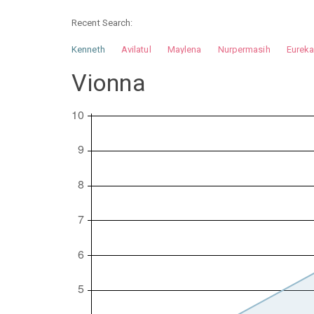
Recent Search:
Kenneth
Avilatul
Maylena
Nurpermasih
Eurek
Nurhilman
Pathin
Muhalis
Abdullah
Vionna