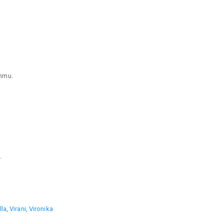
hmu.
.
lla
,
Virani
,
Vironika