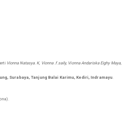
erti
Vionna Natasya. K, Vionna .f.saily, Vionna Andariska Eighy Maya,
ng, Surabaya, Tanjung Balai Karimu, Kediri, Indramayu
.
iona).