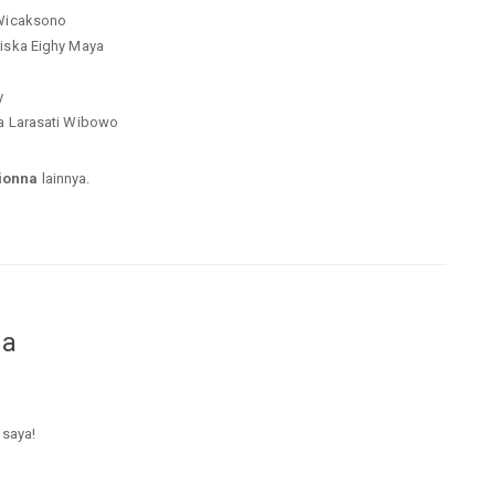
 Wicaksono
riska Eighy Maya
y
ra Larasati Wibowo
ionna
lainnya.
da
 saya!