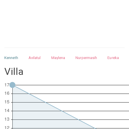
Kenneth
Avilatul
Maylena
Nurpermasih
Eureka
Julita
Matthew
Isabella
Arquelao
Kayla
Kayla
Villa
Nurhilman
Pathin
Muhalis
Abdullah