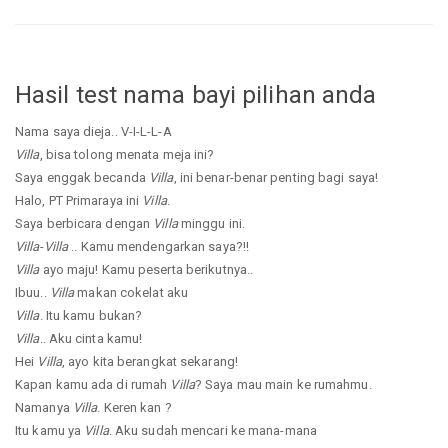
Hasil test nama bayi pilihan anda
Nama saya dieja.. V-I-L-L-A
Villa
, bisa tolong menata meja ini?
Saya enggak becanda
Villa
, ini benar-benar penting bagi saya!
Halo, PT Primaraya ini
Villa
.
Saya berbicara dengan
Villa
minggu ini.
Villa
-
Villa
.. Kamu mendengarkan saya?!!
Villa
ayo maju! Kamu peserta berikutnya..
Ibuu..
Villa
makan cokelat aku
Villa
. Itu kamu bukan?
Villa
.. Aku cinta kamu!
Hei
Villa
, ayo kita berangkat sekarang!
Kapan kamu ada di rumah
Villa
? Saya mau main ke rumahmu.
Namanya
Villa
. Keren kan ?
Itu kamu ya
Villa
. Aku sudah mencari ke mana-mana