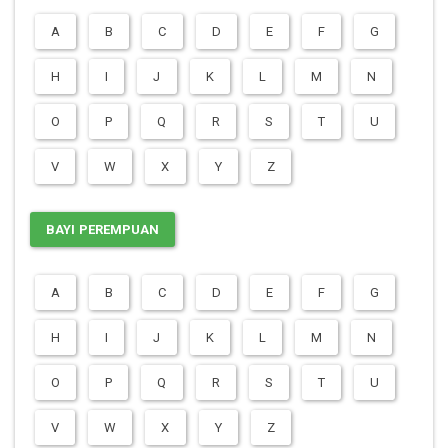
A
B
C
D
E
F
G
H
I
J
K
L
M
N
O
P
Q
R
S
T
U
V
W
X
Y
Z
BAYI PEREMPUAN
A
B
C
D
E
F
G
H
I
J
K
L
M
N
O
P
Q
R
S
T
U
V
W
X
Y
Z