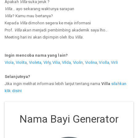
Apakah
Villa
suka jeruk ?
Villa
... ayo sekarang waktunya sarapan
Villa
? Kamu mau bertanya?
Kepada
Villa
dimohon segera ke meja informasi
Prof.
Villa
akan menjadi pembimbing akademik saya lho..
Meeting hari ini akan dipimpin oleh Ibu
Villa
.
Ingin mencoba nama yang lain?
Viola
,
Violita
,
Violeta
,
Virly
,
Vilia
,
Vilda
,
Violin
,
Violina
,
Violla
,
Virli
Selanjutnya?
Jika ingin melihat informasi lebih lanjut tentang nama
Villa
silahkan
klik disini
Nama Bayi Generator