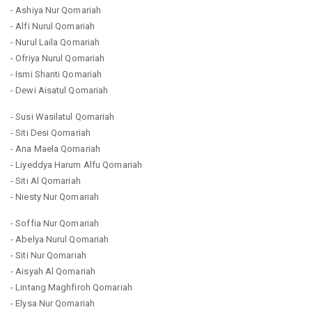
- Ashiya Nur Qomariah
- Alfi Nurul Qomariah
- Nurul Laila Qomariah
- Ofriya Nurul Qomariah
- Ismi Shanti Qomariah
- Dewi Aisatul Qomariah
- Susi Wasilatul Qomariah
- Siti Desi Qomariah
- Ana Maela Qomariah
- Liyeddya Harum Alfu Qomariah
- Siti Al Qomariah
- Niesty Nur Qomariah
- Soffia Nur Qomariah
- Abelya Nurul Qomariah
- Siti Nur Qomariah
- Aisyah Al Qomariah
- Lintang Maghfiroh Qomariah
- Elysa Nur Qomariah