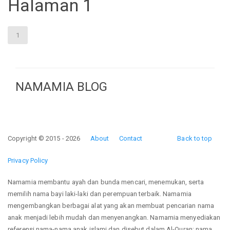
Halaman 1
1
NAMAMIA BLOG
Copyright © 2015 - 2026
About
Contact
Back to top
Privacy Policy
Namamia membantu ayah dan bunda mencari, menemukan, serta
memilih nama bayi laki-laki dan perempuan terbaik. Namamia
mengembangkan berbagai alat yang akan membuat pencarian nama
anak menjadi lebih mudah dan menyenangkan. Namamia menyediakan
referensi nama-nama anak islami dan disebut dalam Al-Quran; nama