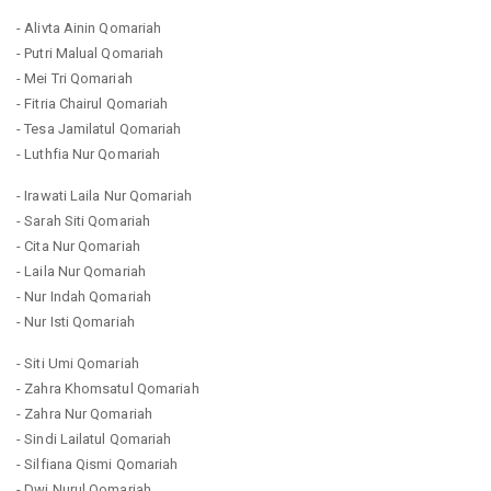
- Alivta Ainin Qomariah
- Putri Malual Qomariah
- Mei Tri Qomariah
- Fitria Chairul Qomariah
- Tesa Jamilatul Qomariah
- Luthfia Nur Qomariah
- Irawati Laila Nur Qomariah
- Sarah Siti Qomariah
- Cita Nur Qomariah
- Laila Nur Qomariah
- Nur Indah Qomariah
- Nur Isti Qomariah
- Siti Umi Qomariah
- Zahra Khomsatul Qomariah
- Zahra Nur Qomariah
- Sindi Lailatul Qomariah
- Silfiana Qismi Qomariah
- Dwi Nurul Qomariah