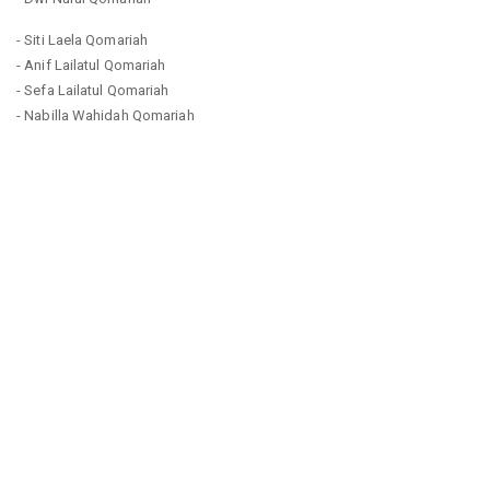
- Siti Laela Qomariah
- Anif Lailatul Qomariah
- Sefa Lailatul Qomariah
- Nabilla Wahidah Qomariah