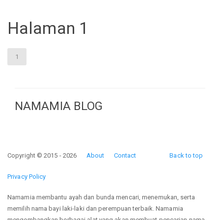
Halaman 1
1
NAMAMIA BLOG
Copyright © 2015 - 2026
About
Contact
Back to top
Privacy Policy
Namamia membantu ayah dan bunda mencari, menemukan, serta
memilih nama bayi laki-laki dan perempuan terbaik. Namamia
mengembangkan berbagai alat yang akan membuat pencarian nama