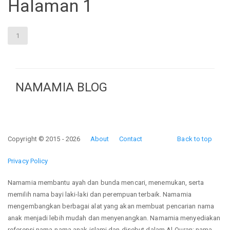
Halaman 1
1
NAMAMIA BLOG
Copyright © 2015 - 2026
About
Contact
Back to top
Privacy Policy
Namamia membantu ayah dan bunda mencari, menemukan, serta
memilih nama bayi laki-laki dan perempuan terbaik. Namamia
mengembangkan berbagai alat yang akan membuat pencarian nama
anak menjadi lebih mudah dan menyenangkan. Namamia menyediakan
referensi nama-nama anak islami dan disebut dalam Al-Quran; nama