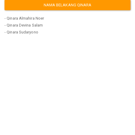
NAMA BELAKANG QINARA
- Qinara Almahira Noer
- Qinara Devina Salam
- Qinara Sudaryono