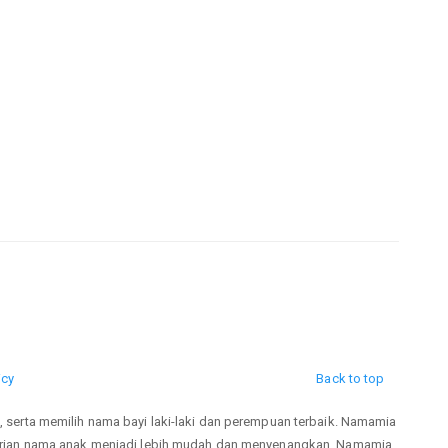
icy
Back to top
rta memilih nama bayi laki-laki dan perempuan terbaik. Namamia
ian nama anak menjadi lebih mudah dan menyenangkan. Namamia