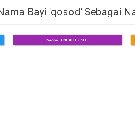
Nama Bayi 'qosod' Sebagai 
NAMA TENGAH QOSOD