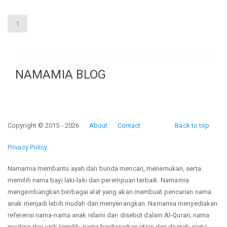
1
NAMAMIA BLOG
Copyright © 2015 - 2026
About
Contact
Back to top
Privacy Policy
Namamia membantu ayah dan bunda mencari, menemukan, serta
memilih nama bayi laki-laki dan perempuan terbaik. Namamia
mengembangkan berbagai alat yang akan membuat pencarian nama
anak menjadi lebih mudah dan menyenangkan. Namamia menyediakan
referensi nama-nama anak islami dan disebut dalam Al-Quran; nama
modern dan unik terpilih; nama berdasarkan etnis dan daerah; serta